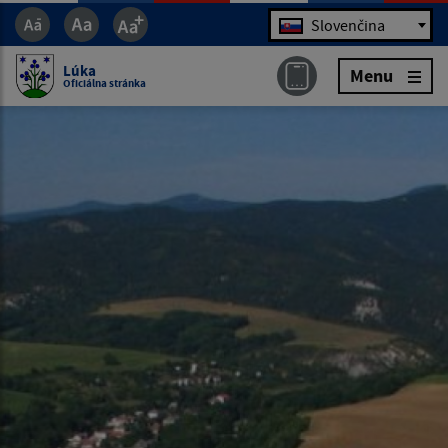
Jazyk
Slovenčina
Lúka
Menu
Oficiálna stránka