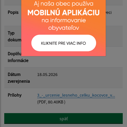
Popis
Upovedomenie o začatí konania vo veci
Filtrovať
určenia lesného celku Kočovce
Reset
Typ
Verejné vyhlášky
dokumentu
Doplňujúce
informácie
Dátum
18.05.2026
zverejnenia
Prílohy
3_-_urcenie_lesneho_celku_kocovce_v...
(PDF, 80.40KB )
späť