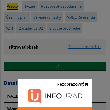
Všetko
Rôzne
Rozpočet-Hospodárenie
Územný plán
Verejné vyhlášky
Voľby/Referendá
VZN
Zasadnutia OZ
Životné prostredie
Filtrovať obsah
Rozbaliť obsah filtra
Názov:
späť
Popis:
Detail úradného dokumentu
Nezobrazovať
Dátum zverejnenia od:
Položka
Informácia
Dátum zverejnenia do:
Názov
Verejná vyhláška