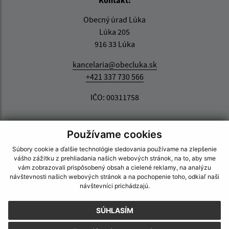
Kontakt:
Obecný úrad Lúka
Lúka 205
916 33 Lúka
kancelaria@obecluka.sk
+421 337 730 566
IČO: 00311758
Používame cookies
Súbory cookie a ďalšie technológie sledovania používame na zlepšenie
vášho zážitku z prehliadania našich webových stránok, na to, aby sme
vám zobrazovali prispôsobený obsah a cielené reklamy, na analýzu
návštevnosti našich webových stránok a na pochopenie toho, odkiaľ naši
návštevníci prichádzajú.
SÚHLASÍM