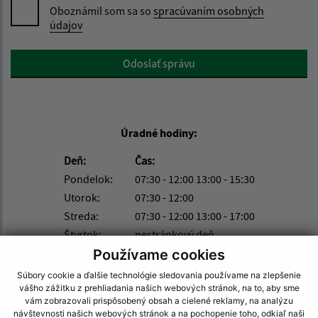
Oboznámil som sa so
spracúvaním osobných
údajov
Google reCaptcha Response
Odoslať správu
Úradné hodiny:
Deň:
Čas:
Pondelok:
07:30 - 12:00 13:00 - 15:30
Utorok:
07:30 - 12:00
Streda:
07:30 - 12:00 13:00 - 17:00
Štvrtok:
nestránkový deň
Piatok:
07:30 - 12:00
Používame cookies
Súbory cookie a ďalšie technológie sledovania používame na zlepšenie
Kontakt:
vášho zážitku z prehliadania našich webových stránok, na to, aby sme
vám zobrazovali prispôsobený obsah a cielené reklamy, na analýzu
Obecný úrad Lúka
návštevnosti našich webových stránok a na pochopenie toho, odkiaľ naši