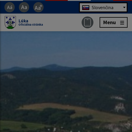
Jazyk
Slovenčina
Lúka
Menu
Oficiálna stránka