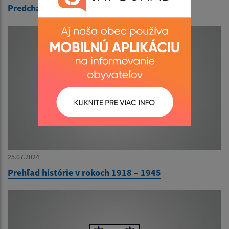
Predchádzajúci starostovia
25.07.2024
Prehľad histórie v rokoch 1918 – 1945