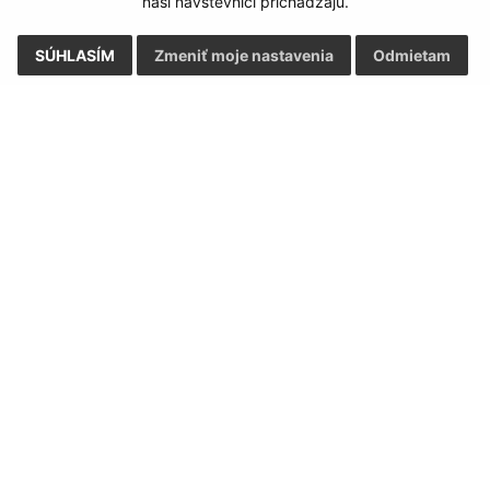
naši návštevníci prichádzajú.
SÚHLASÍM
Zmeniť moje nastavenia
Odmietam
Rýchle odkazy:
Aktualiz
nku
Naša obec
05.08.2026 
História
RSS
Fotogaléria
Školstvo