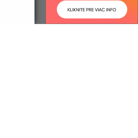
ované:
Správca obsahu:
17:29 hod.
Správca obsahu je Obec Lúka.
Vytvorené v súlade s
Jednotným
dizajn manuálom elektronických
služieb.