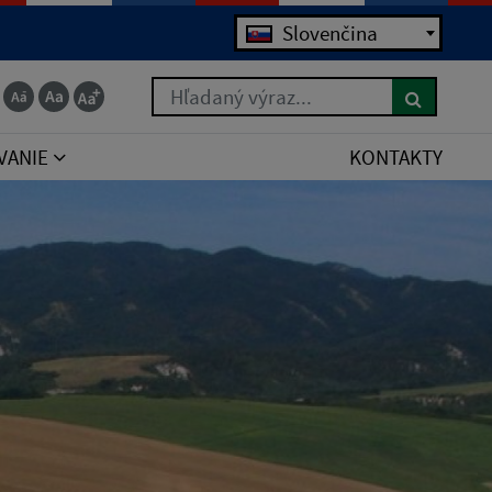
Jazyk
Slovenčina
Hľadaný výraz...
VANIE
KONTAKTY