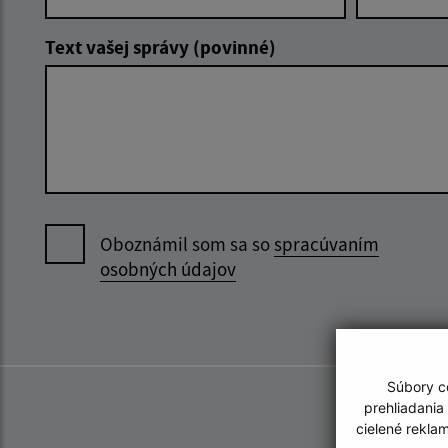
Text vašej správy (povinné)
Oboznámil som sa so
spracúvaním
osobných údajov
Súbory co
prehliadania
cielené rekla