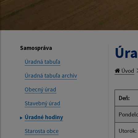
Úra
Samospráva
Úradná tabuľa
Úvod
Úradná tabuľa archív
Obecný úrad
Deň:
Stavebný úrad
Pondelo
Úradné hodiny
Utorok:
Starosta obce