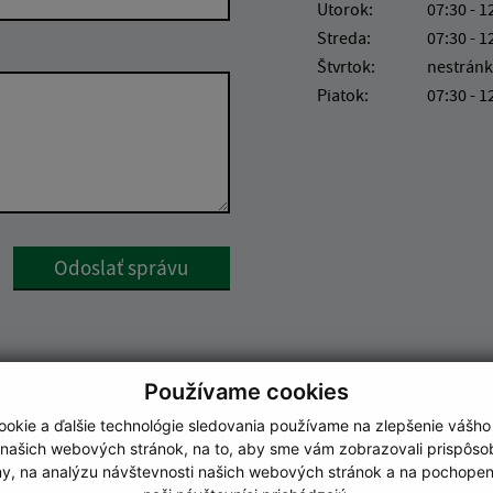
Utorok:
07:30 - 1
Streda:
07:30 - 1
Štvrtok:
nestránk
Piatok:
07:30 - 1
Google reCaptcha Response
Odoslať správu
Používame cookies
okie a ďalšie technológie sledovania používame na zlepšenie vášho
 našich webových stránok, na to, aby sme vám zobrazovali prispôs
my, na analýzu návštevnosti našich webových stránok a na pochopeni