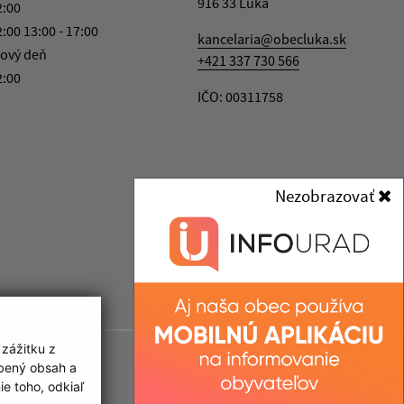
916 33 Lúka
2:00
2:00 13:00 - 17:00
kancelaria@obecluka.sk
ový deň
+421 337 730 566
2:00
IČO: 00311758
Nezobrazovať
 zážitku z
obený obsah a
e toho, odkiaľ