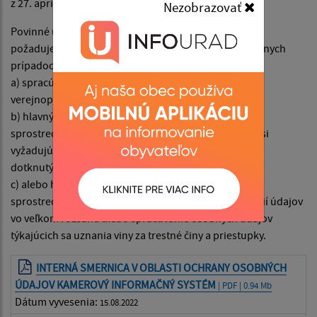
z 27. apríla 2016
Nezobrazovať
Povinné určenie zodpovednej osoby Článok 39 ods. 1
požaduje určenie zodpovednej osoby v troch konkrétnych
prípadoch:
a) spracúvanie vykonáva orgán verejnej moci alebo
verejnoprávny subjekt ;
b) hlavnými činnosťami prevádzkovateľa alebo
sprostredkovateľa sú spracovateľské operácie, ktoré si
vyžadujú pravidelné a systematické monitorovanie
dotknutých osôb vo veľkom rozsahu;
c) alebo hlavnými činnosťami prevádzkovateľa alebo
sprostredkovateľa je spracúvanie osobitných kategórií údajov
vo veľkom rozsahu alebo spracúvanie osobných údajov
týkajúcich sa uznania viny za trestné činy a priestupky.
INTERNÁ SMERNICA V OBLASTI OCHRANY OSOBNÝCH
ÚDAJOV KAMEROVÝ INFORMAČNÝ SYSTÉM
| PDF | 0.94 Mb
Dátum vyvesenia:
15.08.2022