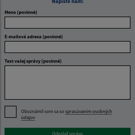
Napíšte nám:
Meno (povinné)
E-mailová adresa (povinné)
Text vašej správy (povinné)
Oboznámil som sa so
spracúvaním osobných
údajov
Google reCaptcha Response
Odoslať správu