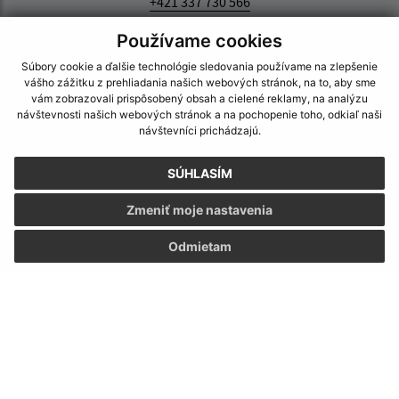
+421 337 730 566
IČO: 00311758
Používame cookies
Súbory cookie a ďalšie technológie sledovania používame na zlepšenie
vášho zážitku z prehliadania našich webových stránok, na to, aby sme
vám zobrazovali prispôsobený obsah a cielené reklamy, na analýzu
návštevnosti našich webových stránok a na pochopenie toho, odkiaľ naši
návštevníci prichádzajú.
SÚHLASÍM
Zmeniť moje nastavenia
Odmietam
Informácie o stránke: