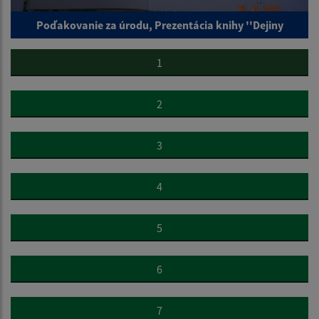
Poďakovanie za úrodu, Prezentácia knihy ''Dejiny
1
2
3
4
5
6
7