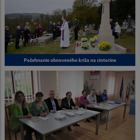
Požehnanie obnoveného kríža na cintoríne