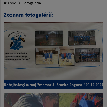
Úvod
Fotogaléria
Zoznam fotogalérií:
Nohejbalový turnaj ''memoriál Stanka Ragana'' 20.12.2025