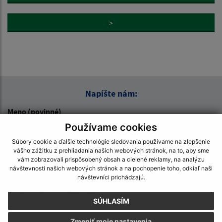
>
Napíšte nám:
Meno (povinné)
Používame cookies
Súbory cookie a ďalšie technológie sledovania používame na zlepšenie
E-mailová adresa (povinné)
vášho zážitku z prehliadania našich webových stránok, na to, aby sme
vám zobrazovali prispôsobený obsah a cielené reklamy, na analýzu
návštevnosti našich webových stránok a na pochopenie toho, odkiaľ naši
návštevníci prichádzajú.
Text vašej správy (povinné)
SÚHLASÍM
Zmeniť moje nastavenia