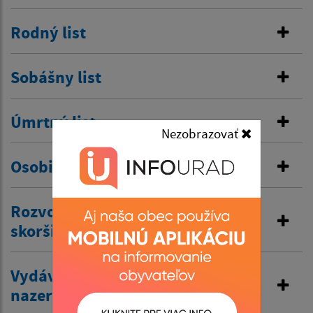
Rodný list
Sobášny list
Úmrtný list
Nezobrazovať
Osobitná matrika
Rozvod manželstva a prijatie
skoršieho priezviska
Vydávanie výpisov z matriky a
nazeranie do matriky