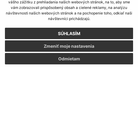
vášho zážitku z prehliadania našich webových stránok, na to, aby sme
vám zobrazovali prispôsobený obsah a cielené reklamy, na analýzu
návštevnosti našich webových stránok a na pochopenie toho, odkiaľ naši
návštevníci prichádzajú.
SÚHLASÍM
Zmeniť moje nastavenia
Informácie o stránke:
Odmietam
Vyhlásenie o prístupnosti
Autorské práva
Ochrana osobných údajov
Navigácia:
Vytlačiť aktuálnu stránku
Mapa stránok
Cookies
Rýchle odkazy: