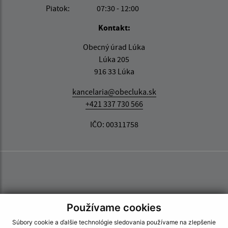
Piatok:
07:30 - 12:00
Kontakt:
Obecný úrad Lúka
Lúka 205
916 33 Lúka
kancelaria@obecluka.sk
+421 337 730 566
IČO: 00311758
Používame cookies
Súbory cookie a ďalšie technológie sledovania používame na zlepšenie