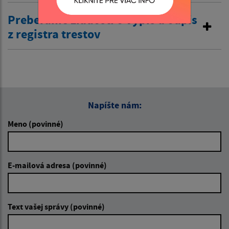
Preberanie žiadostí o výpis a odpis
z registra trestov
Napíšte nám:
Meno (povinné)
E-mailová adresa (povinné)
Text vašej správy (povinné)