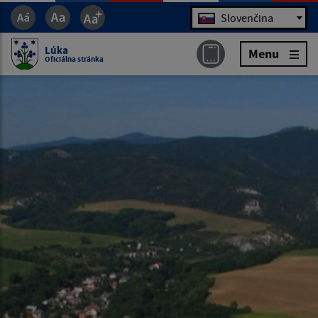
Jazyk
Slovenčina
Lúka
Menu
Oficiálna stránka