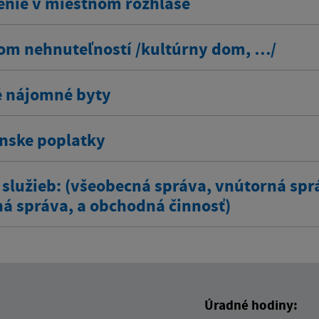
enie v miestnom rozhlase
om nehnuteľností /kultúrny dom, …/
 nájomné byty
ínske poplatky
 služieb: (všeobecná správa, vnútorná spr
ná správa, a obchodná činnosť)
Úradné hodiny: