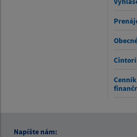
Vyhlás
Prenáj
Obecné
Cintor
Cenník
finanč
Napíšte nám: