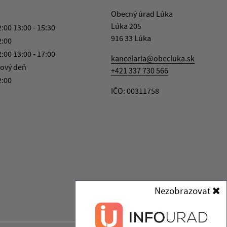
Obecný úrad Lúka
Lúka 205
2:00 13:00 - 15:30
916 33 Lúka
2:00
2:00 13:00 - 17:00
kancelaria@obecluka.sk
ový deň
+421 337 730 566
2:00
IČO: 00311758
Nezobrazovať