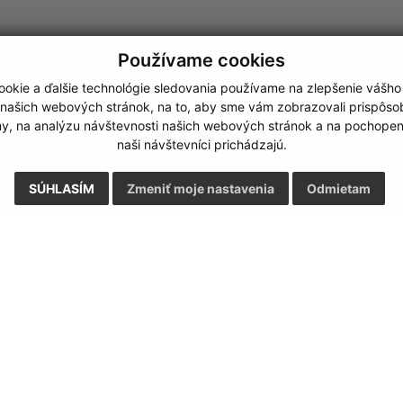
Používame cookies
okie a ďalšie technológie sledovania používame na zlepšenie vášho
 našich webových stránok, na to, aby sme vám zobrazovali prispôs
my, na analýzu návštevnosti našich webových stránok a na pochopeni
naši návštevníci prichádzajú.
SÚHLASÍM
Zmeniť moje nastavenia
Odmietam
Rýchle odkazy:
Aktualiz
nku
Naša obec
05.08.2026 
História
RSS
Fotogaléria