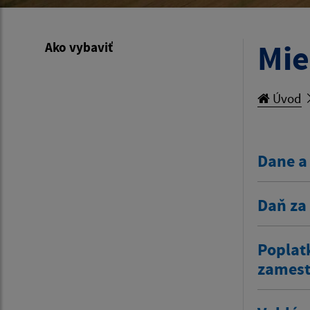
Mie
Ako vybaviť
Úvod
Dane a
Daň za
Poplat
zamestn