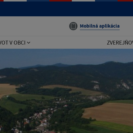
Mobilná aplikácia
VOT V OBCI
ZVEREJŇO