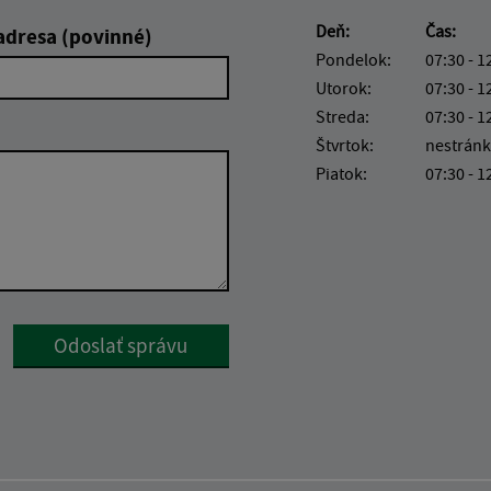
Deň:
Čas:
adresa (povinné)
Pondelok:
07:30 - 1
Utorok:
07:30 - 1
Streda:
07:30 - 1
Štvrtok:
nestránk
Piatok:
07:30 - 1
Google reCaptcha Response
Odoslať správu