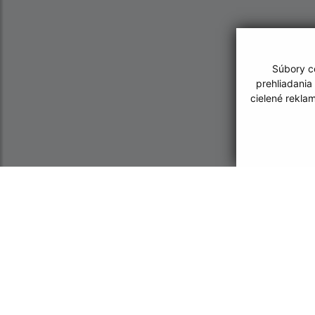
Súbory co
prehliadania
cielené rekla
Informácie o stránke:
Navigácia:
Vyhlásenie o prístupnosti
Vytlačiť aktuálnu strá
Autorské práva
Mapa stránok
Ochrana osobných údajov
Cookies