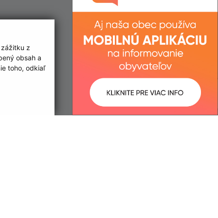
 zážitku z
obený obsah a
e toho, odkiaľ
ované:
Správca obsahu:
17:29 hod.
Správca obsahu je Obec Lúka.
Vytvorené v súlade s
Jednotným
dizajn manuálom elektronických