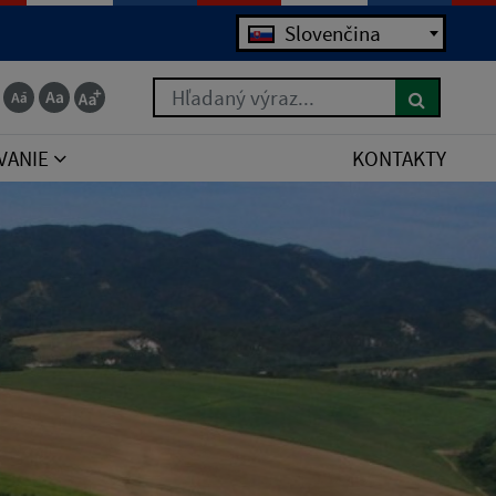
Jazyk
Slovenčina
Hľadaný výraz...
VANIE
KONTAKTY