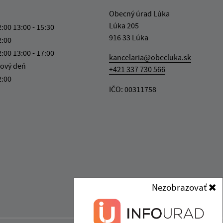
Obecný úrad Lúka
Lúka 205
2:00 13:00 - 15:30
916 33 Lúka
2:00
2:00 13:00 - 17:00
kancelaria@obecluka.sk
ový deň
+421 337 730 566
2:00
IČO: 00311758
Nezobrazovať