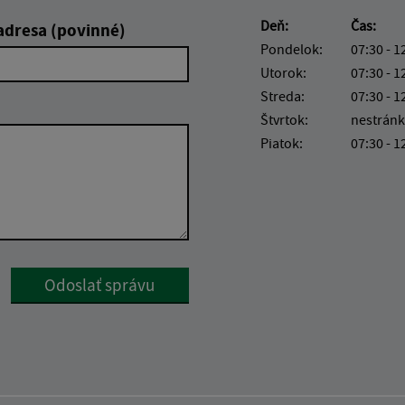
Deň:
Čas:
adresa (povinné)
Pondelok:
07:30 - 1
Utorok:
07:30 - 1
Streda:
07:30 - 1
Štvrtok:
nestránk
Piatok:
07:30 - 1
Google reCaptcha Response
Odoslať správu