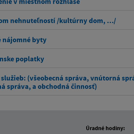
enie v miestnom rozhlase
om nehnuteľností /kultúrny dom, …/
 nájomné byty
ínske poplatky
 služieb: (všeobecná správa, vnútorná spr
ná správa, a obchodná činnosť)
Úradné hodiny: