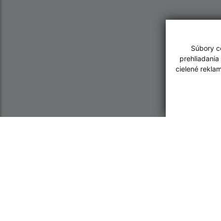
Súbory co
prehliadania
cielené rekla
Informácie o stránke:
Navigácia:
Vyhlásenie o prístupnosti
Vytlačiť aktuálnu strá
Autorské práva
Mapa stránok
Ochrana osobných údajov
Cookies