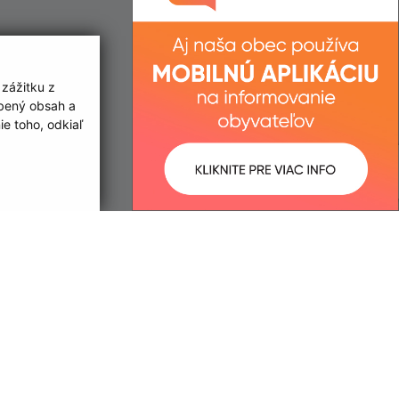
 zážitku z
obený obsah a
e toho, odkiaľ
ované:
Správca obsahu:
17:29 hod.
Správca obsahu je Obec Lúka.
Vytvorené v súlade s
Jednotným
dizajn manuálom elektronických