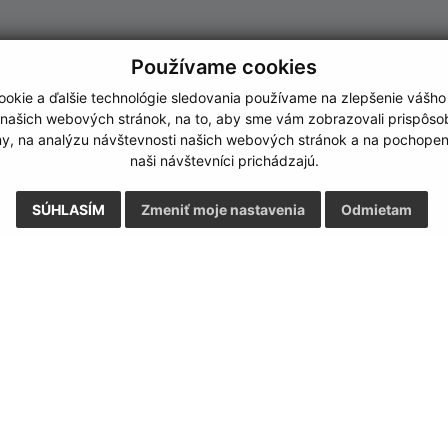
Používame cookies
okie a ďalšie technológie sledovania používame na zlepšenie vášho
 našich webových stránok, na to, aby sme vám zobrazovali prispôs
my, na analýzu návštevnosti našich webových stránok a na pochopeni
naši návštevníci prichádzajú.
SÚHLASÍM
Zmeniť moje nastavenia
Odmietam
Rýchle odkazy:
Aktualiz
nku
Naša obec
05.08.2026 
História
RSS
Fotogaléria