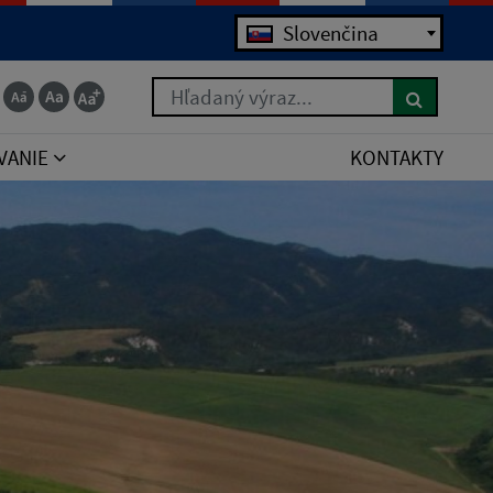
Jazyk
Slovenčina
Hľadaný výraz...
VANIE
KONTAKTY