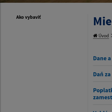
Mie
Ako vybaviť
Úvod
Dane a
Daň za
Poplat
zamestn