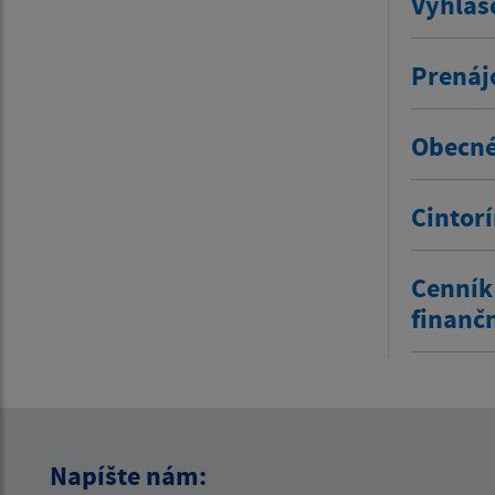
Vyhlás
Prenáj
Obecné
Cintor
Cenník
finanč
Napíšte nám: