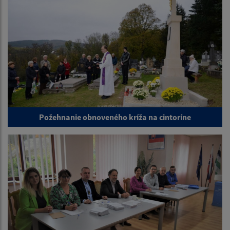
Požehnanie obnoveného kríža na cintoríne