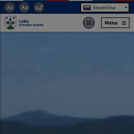
Jazyk
Slovenčina
Lúka
Menu
Oficiálna stránka