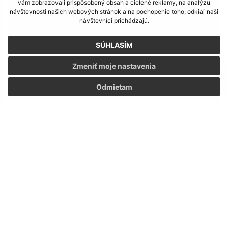
vám zobrazovali prispôsobený obsah a cielené reklamy, na analýzu
návštevnosti našich webových stránok a na pochopenie toho, odkiaľ naši
návštevníci prichádzajú.
SÚHLASÍM
Zmeniť moje nastavenia
Odmietam
Solárne osvetlenie zástavky