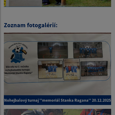
Zoznam fotogalérií:
Nohejbalový turnaj ''memoriál Stanka Ragana'' 20.12.2025