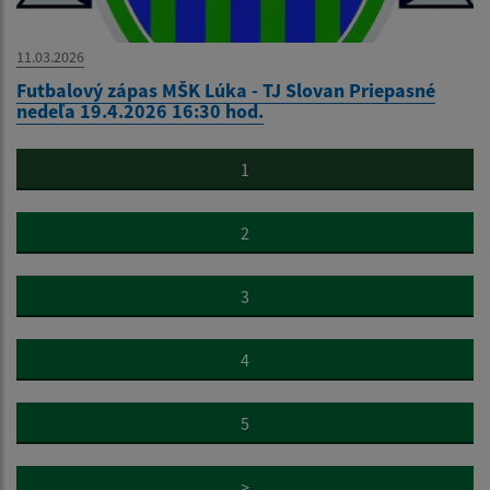
11.03.2026
Futbalový zápas MŠK Lúka - TJ Slovan Priepasné
nedeľa 19.4.2026 16:30 hod.
1
2
3
4
5
>