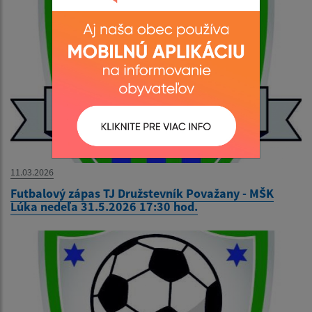
11.03.2026
Futbalový zápas TJ Družstevník Považany - MŠK
Lúka nedeľa 31.5.2026 17:30 hod.