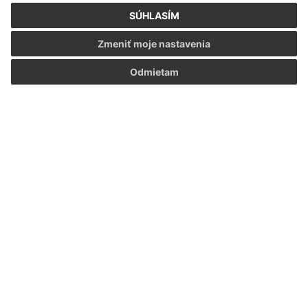
SÚHLASÍM
Oboznámil som sa so
spracúvaním osobných
Zmeniť moje nastavenia
údajov
Odmietam
Google reCaptcha Response
Odoslať správu
Úradné hodiny:
Deň:
Čas:
Pondelok:
07:30 - 12:00 13:00 - 15:30
Utorok:
07:30 - 12:00
Streda:
07:30 - 12:00 13:00 - 17:00
Štvrtok:
nestránkový deň
Piatok:
07:30 - 12:00
Kontakt: