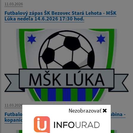
11.03.2026
Futbalový zápas ŠK Bezovec Stará Lehota - MŠK
Lúka nedeľa 14.6.2026 17:30 hod.
11.03.2026
Nezobrazovať
Futbalový zápas MŠK Lúka - TJ Družstevník Lubina -
kopanice nedeľa 7.6.2026 14:30 hod.