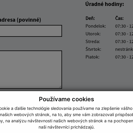
Úradné hodiny:
Deň:
Čas:
adresa (povinné)
Pondelok:
07:30 - 1
Utorok:
07:30 - 1
Streda:
07:30 - 1
Štvrtok:
nestránk
Piatok:
07:30 - 1
Používame cookies
Google reCaptcha Response
Odoslať správu
okie a ďalšie technológie sledovania používame na zlepšenie vášho
 našich webových stránok, na to, aby sme vám zobrazovali prispôs
my, na analýzu návštevnosti našich webových stránok a na pochopeni
naši návštevníci prichádzajú.