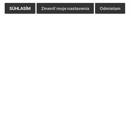
SÚHLASÍM
Zmeniť moje nastavenia
Odmietam
Rýchle odkazy:
Aktualiz
nku
Naša obec
05.08.2026 