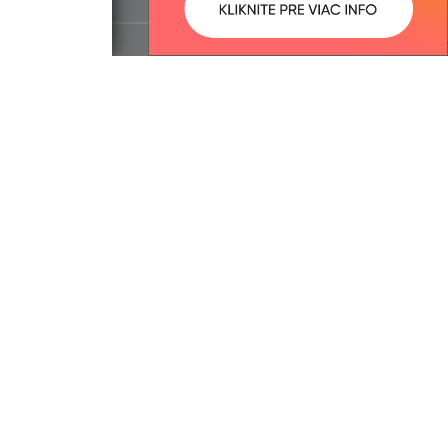
ované:
Správca obsahu:
17:29 hod.
Správca obsahu je Obec Lúka.