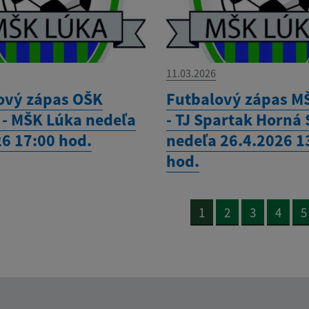
11.03.2026
ový zápas OŠK
Futbalový zápas M
 - MŠK Lúka nedeľa
- TJ Spartak Horná
26 17:00 hod.
nedeľa 26.4.2026 1
hod.
1
2
3
4
5