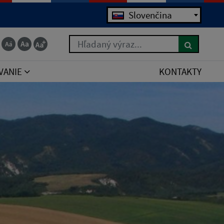
Jazyk
Slovenčina
Hľadaný výraz...
VANIE
KONTAKTY