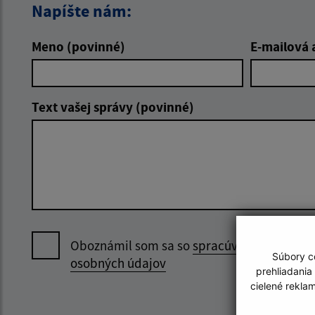
Napíšte nám:
Meno (povinné)
E-mailová 
Text vašej správy (povinné)
Oboznámil som sa so
spracúvaním
Súbory co
osobných údajov
prehliadania
cielené rekla