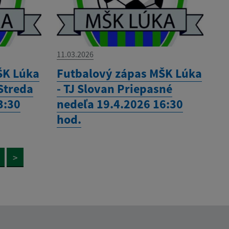
11.03.2026
ŠK Lúka
Futbalový zápas MŠK Lúka
 Streda
- TJ Slovan Priepasné
3:30
nedeľa 19.4.2026 16:30
hod.
>