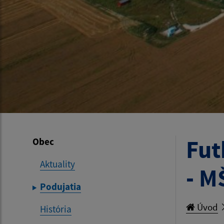
Fut
Obec
Aktuality
- M
Podujatia
Úvod
História