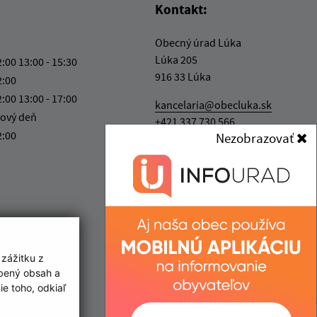
Kontakt:
Obecný úrad Lúka
Lúka 205
2:00 13:00 - 15:30
916 33 Lúka
2:00
2:00 13:00 - 17:00
kancelaria@obecluka.sk
ový deň
+421 337 730 566
2:00
Nezobrazovať
IČO: 00311758
 zážitku z
obený obsah a
e toho, odkiaľ