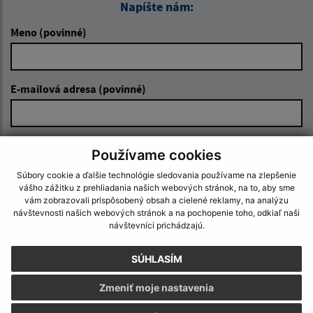
Napíšte nám:
Meno (povinné)
E-mailová adresa (povinné)
Text vašej správy (povinné)
Používame cookies
Súbory cookie a ďalšie technológie sledovania používame na zlepšenie
vášho zážitku z prehliadania našich webových stránok, na to, aby sme
vám zobrazovali prispôsobený obsah a cielené reklamy, na analýzu
návštevnosti našich webových stránok a na pochopenie toho, odkiaľ naši
návštevníci prichádzajú.
SÚHLASÍM
Oboznámil som sa so
spracúvaním osobných
údajov
Zmeniť moje nastavenia
Google reCaptcha Response