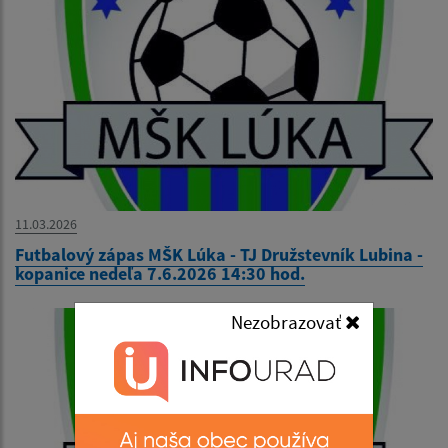
11.03.2026
Futbalový zápas MŠK Lúka - TJ Družstevník Lubina -
kopanice nedeľa 7.6.2026 14:30 hod.
Nezobrazovať