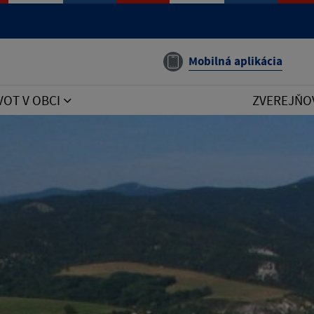
Mobilná aplikácia
VOT V OBCI
ZVEREJŇO