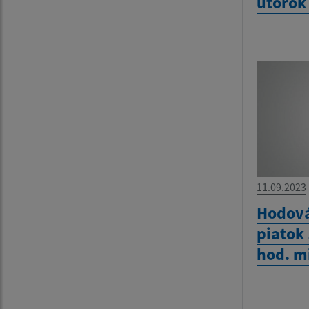
utorok
11.09.2023
Hodová
piatok
hod. m