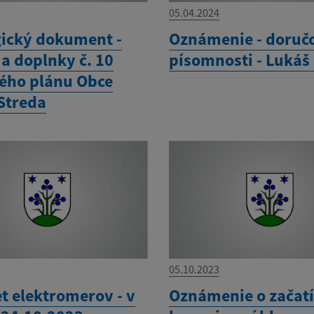
05.04.2024
gický dokument -
Oznámenie - doruč
a doplnky č. 10
písomnosti - Lukáš
ho plánu Obce
Streda
05.10.2023
t elektromerov - v
Oznámenie o začat