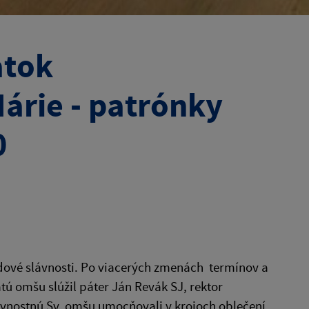
atok
árie - patrónky
0
dové slávnosti. Po viacerých zmenách termínov a
ú omšu slúžil páter Ján Revák SJ, rektor
ávnostnú Sv. omšu umocňovali v krojoch oblečení