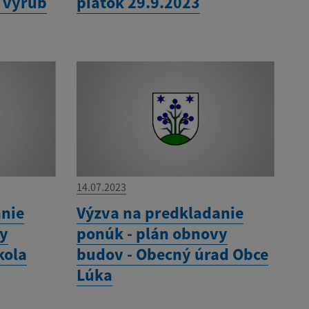
a výrub
piatok 29.9.2023
14.07.2023
anie
Výzva na predkladanie
vy
ponúk - plán obnovy
kola
budov - Obecný úrad Obce
Lúka