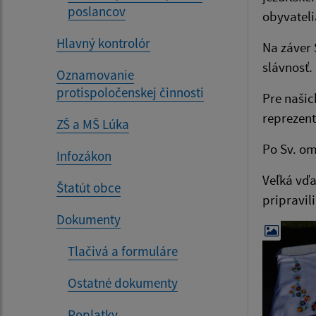
poslancov
obyvateli
Hlavný kontrolór
Na záver 
slávnosť.
Oznamovanie
protispoločenskej činnosti
Pre našic
reprezent
ZŠ a MŠ Lúka
Po Sv. o
Infozákon
Veľká vďa
Štatút obce
pripravili
Dokumenty
Tlačivá a formuláre
Ostatné dokumenty
Poplatky