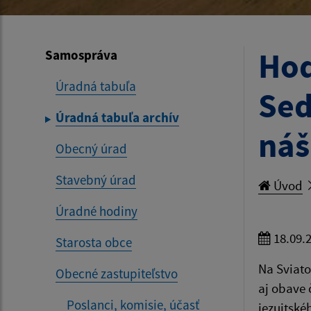
Hod
Samospráva
Úradná tabuľa
Sed
Úradná tabuľa archív
náš
Obecný úrad
Stavebný úrad
Úvod
Úradné hodiny
18.09.
Starosta obce
Na Sviato
Obecné zastupiteľstvo
aj obave 
Poslanci, komisie, účasť
jezuitské