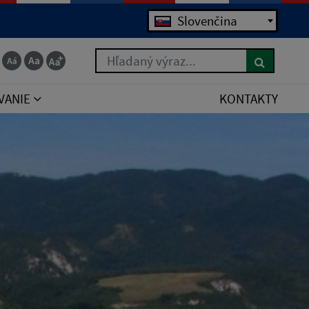
Jazyk
Slovenčina
Hľadaný výraz...
VANIE
KONTAKTY