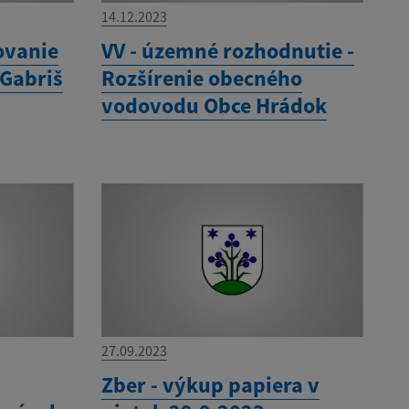
14.12.2023
ovanie
VV - územné rozhodnutie -
 Gabriš
Rozšírenie obecného
vodovodu Obce Hrádok
27.09.2023
í
Zber - výkup papiera v