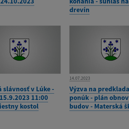
 24.10.2023
konania - súhlas n
drevín
14.07.2023
 slávnosť v Lúke -
Výzva na predklad
 15.9.2023 11:00
ponúk - plán obno
iestny kostol
budov - Materská š