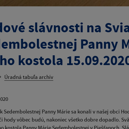
ové slávnosti na Svi
embolestnej Panny M
ho kostola 15.09.202
Úradná tabuľa archív
2020
k Sedembolestnej Panny Márie sa konali v našej obci Ho
či hody vôbec budú, nakoniec všetko dobre dopadlo. Svät
ho kostola Panny Márie Sedembolestnej v Piešťanoch. Sl