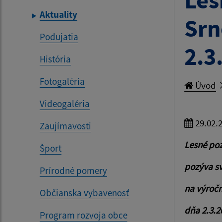
Les
Aktuality
Srn
Podujatia
2.3
História
Fotogaléria
Úvod
Videogaléria
29.02.
Zaujímavosti
Lesné po
Šport
pozýva sv
Prírodné pomery
na výroč
Občianska vybavenosť
dňa 2.3.20
Program rozvoja obce