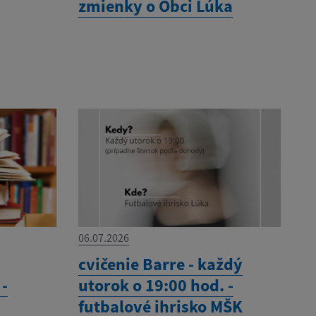
zmienky o Obci Lúka
06.07.2026
cvičenie Barre - každý
 -
utorok o 19:00 hod. -
futbalové ihrisko MŠK