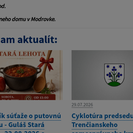
od.
rneho domu v Modrovke.
am aktualít:
29.07.2026
ík súťaže o putovnú
Cyklotúra predsed
 - Guláš Stará
Trenčianskeho