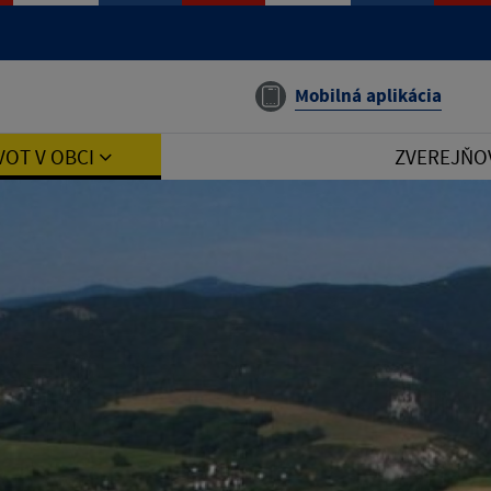
Mobilná aplikácia
VOT V OBCI
ZVEREJŇO