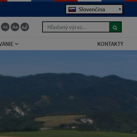
Jazyk
Slovenčina
Hľadaný výraz...
VANIE
KONTAKTY