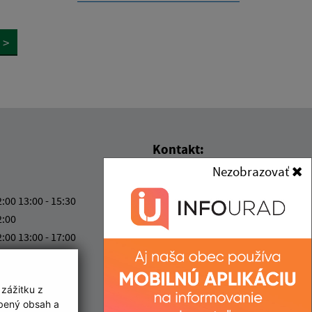
>
Kontakt:
Nezobrazovať
Obecný úrad Lúka
Lúka 205
2:00 13:00 - 15:30
916 33 Lúka
2:00
2:00 13:00 - 17:00
kancelaria@obecluka.sk
ový deň
+421 337 730 566
2:00
IČO: 00311758
 zážitku z
obený obsah a