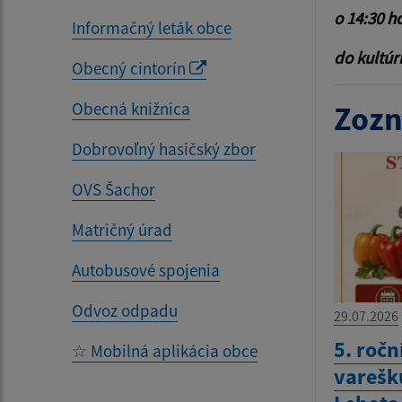
o 14:30 h
Informačný leták obce
do kultú
Obecný cintorín
Obecná knižnica
Zozn
Dobrovoľný hasičský zbor
OVS Šachor
Matričný úrad
Autobusové spojenia
Odvoz odpadu
29.07.2026
5. ročn
☆ Mobilná aplikácia obce
varešku