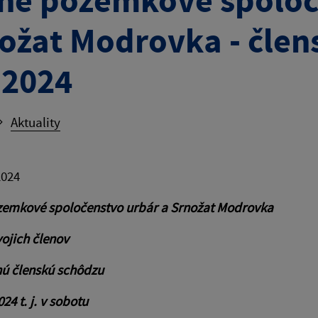
né pozemkové spoloč
ožat Modrovka - člen
.2024
Aktuality
2024
zemkové spoločenstvo urbár a Srnožat Modrovka
ojich členov
nú členskú schôdzu
24 t. j. v sobotu