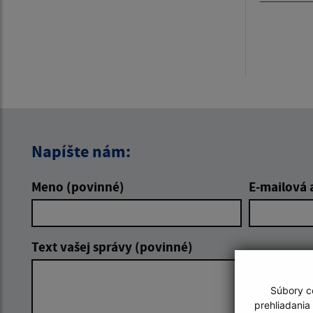
Napíšte nám:
Meno (povinné)
E-mailová 
Text vašej správy (povinné)
Súbory co
prehliadania