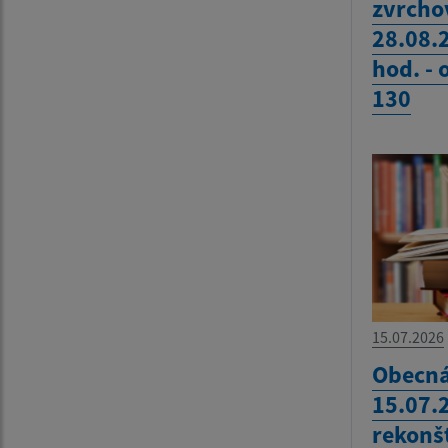
zvrcho
28.08.
hod. -
130
15.07.2026
Obecná
15.07.
rekonš