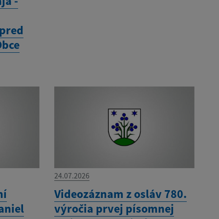
ja -
 pred
Obce
24.07.2026
ní
Videozáznam z osláv 780.
aniel
výročia prvej písomnej