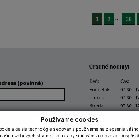
...
1
2
28
Úradné hodiny:
Deň:
Čas:
adresa (povinné)
Pondelok:
07:30 - 1
Utorok:
07:30 - 1
Streda:
07:30 - 1
Štvrtok:
nestránk
Používame cookies
Piatok:
07:30 - 1
okie a ďalšie technológie sledovania používame na zlepšenie vášho
 našich webových stránok, na to, aby sme vám zobrazovali prispôs