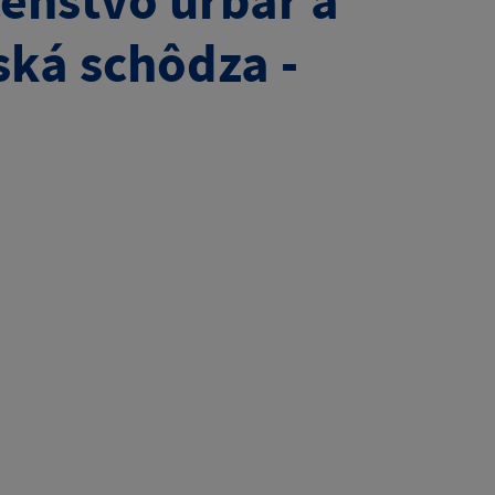
enstvo urbár a
ská schôdza -