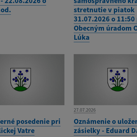
- 22.08.2026 o
samosprávneho kra
hod.
stretnutie v piatok
31.07.2026 o 11:50
Obecným úradom 
Lúka
27.07.2026
erné posedenie pri
Oznámenie o ulože
ickej Vatre
zásielky - Eduard D