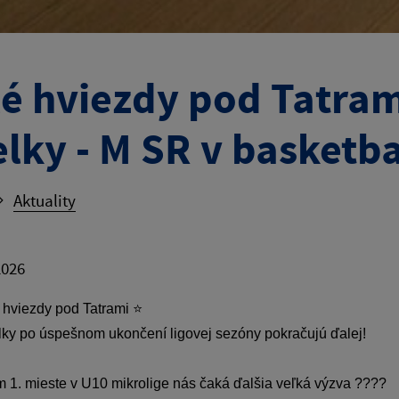
é hviezdy pod Tatram
elky - M SR v basketb
Aktuality
2026
hviezdy pod Tatrami
⭐
ky po úspešnom ukončení ligovej sezóny pokračujú ďalej!
 1. mieste v U10 mikrolige nás čaká ďalšia veľká výzva
????