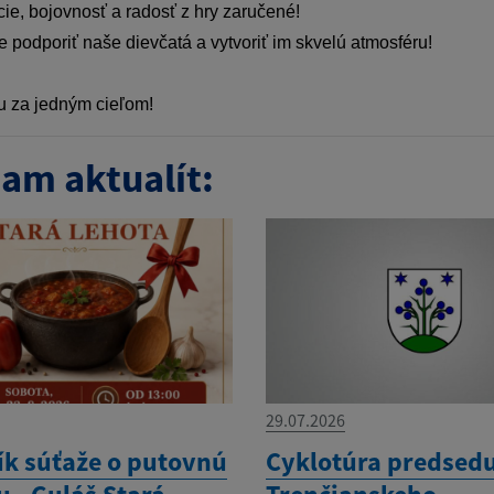
e, bojovnosť a radosť z hry zaručené!
e podporiť naše dievčatá a vytvoriť im skvelú atmosféru!
 za jedným cieľom!
am aktualít:
29.07.2026
ík súťaže o putovnú
Cyklotúra predsed