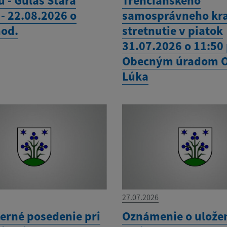
 - Guláš Stará
Trenčianskeho
- 22.08.2026 o
samosprávneho kra
hod.
stretnutie v piatok
31.07.2026 o 11:50
Obecným úradom 
Lúka
27.07.2026
erné posedenie pri
Oznámenie o ulože