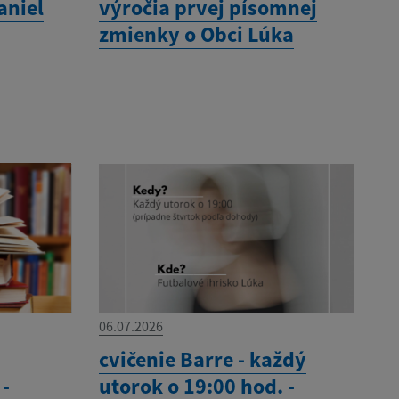
aniel
výročia prvej písomnej
zmienky o Obci Lúka
06.07.2026
cvičenie Barre - každý
 -
utorok o 19:00 hod. -