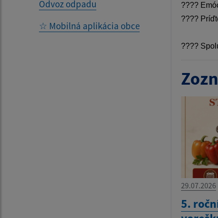
Odvoz odpadu
????
Emóci
????
Príďt
☆ Mobilná aplikácia obce
????
Spolu
Zozn
29.07.2026
5. ročn