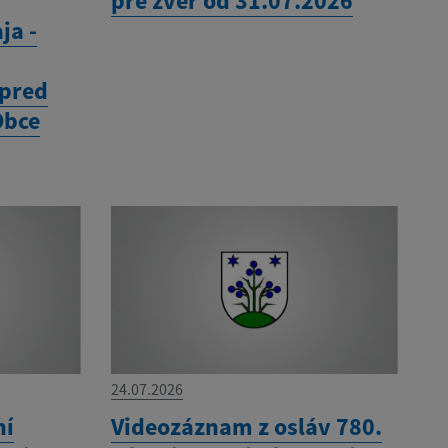
pre zver od 31.07.2026
ja -
 pred
Obce
24.07.2026
ní
Videozáznam z osláv 780.