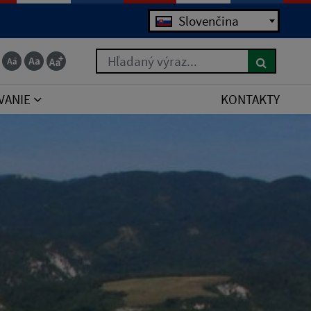
Jazyk
Slovenčina
Hľadaný výraz...
VANIE
KONTAKTY