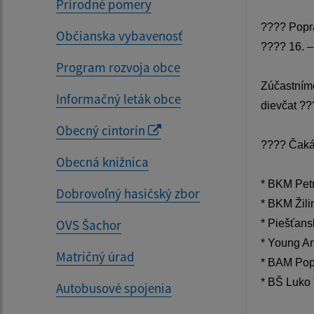
Prírodné pomery
????
Popr
Občianska vybavenosť
????
16. –
Program rozvoja obce
Zúčastníme
Informačný leták obce
dievčat
??
Obecný cintorín
????
Čaká 
Obecná knižnica
* BKM Pet
Dobrovoľný hasičský zbor
* BKM Žili
OVS Šachor
* Piešťans
* Young A
Matričný úrad
* BAM Pop
* BŠ Luko
Autobusové spojenia