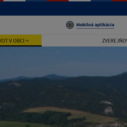
Mobilná aplikácia
VOT V OBCI
ZVEREJŇO