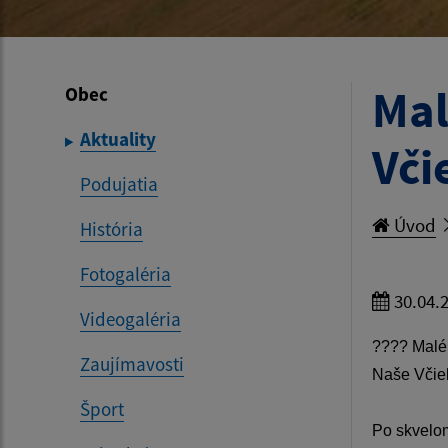
Mal
Obec
Aktuality
Vči
Podujatia
Úvod
História
Fotogaléria
30.04.
Videogaléria
????
Malé 
Zaujímavosti
Naše Včiel
Šport
Po skvelom