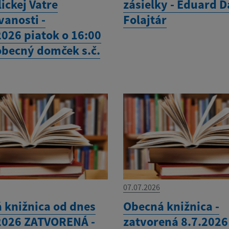
ickej Vatre
zásielky - Eduard D
vanosti -
Folajtár
2026 piatok o 16:00
 obecný domček s.č.
07.07.2026
 knižnica od dnes
Obecná knižnica -
2026 ZATVORENÁ -
zatvorená 8.7.2026