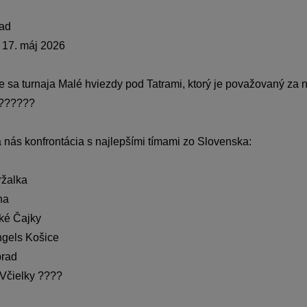
ad
 17. máj 2026
 sa turnaja Malé hviezdy pod Tatrami, ktorý je považovaný za n
??????
nás konfrontácia s najlepšími tímami zo Slovenska:
ržalka
na
ké Čajky
ngels Košice
rad
 Včielky
????