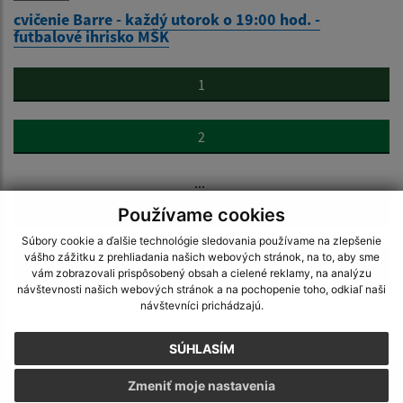
cvičenie Barre - každý utorok o 19:00 hod. -
futbalové ihrisko MŠK
1
2
...
28
Používame cookies
Súbory cookie a ďalšie technológie sledovania používame na zlepšenie
vášho zážitku z prehliadania našich webových stránok, na to, aby sme
>
vám zobrazovali prispôsobený obsah a cielené reklamy, na analýzu
návštevnosti našich webových stránok a na pochopenie toho, odkiaľ naši
návštevníci prichádzajú.
SÚHLASÍM
Zmeniť moje nastavenia
Napíšte nám: