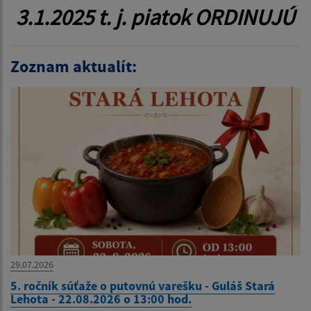
3.1.2025 t. j. piatok ORDINUJÚ
Zoznam aktualít:
29.07.2026
5. ročník súťaže o putovnú varešku - Guláš Stará
Lehota - 22.08.2026 o 13:00 hod.