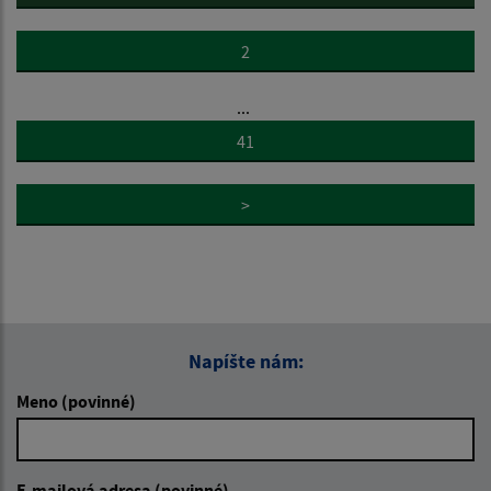
2
...
41
>
Napíšte nám:
Meno (povinné)
E-mailová adresa (povinné)