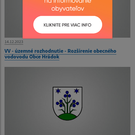
14.12.2023
VV - územné rozhodnutie - Rozšírenie obecného
vodovodu Obce Hrádok