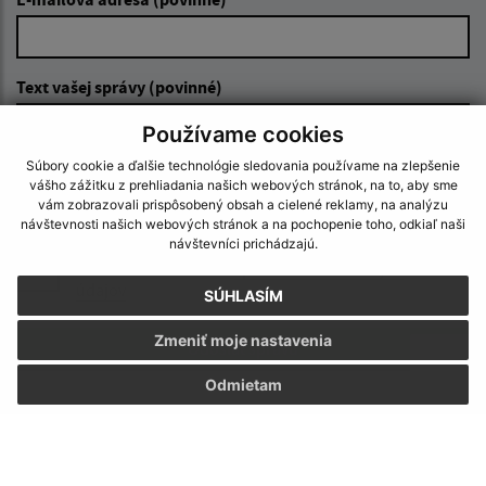
Text vašej správy (povinné)
Používame cookies
Súbory cookie a ďalšie technológie sledovania používame na zlepšenie
vášho zážitku z prehliadania našich webových stránok, na to, aby sme
vám zobrazovali prispôsobený obsah a cielené reklamy, na analýzu
návštevnosti našich webových stránok a na pochopenie toho, odkiaľ naši
návštevníci prichádzajú.
Oboznámil som sa so
spracúvaním osobných
údajov
SÚHLASÍM
Google reCaptcha Response
Zmeniť moje nastavenia
Odoslať správu
Odmietam
Úradné hodiny: