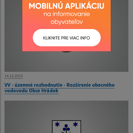
14.12.2023
VV - územné rozhodnutie - Rozšírenie obecného
vodovodu Obce Hrádok