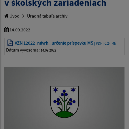
v školských zariadeniach
Úvod
Úradná tabuľa archív
14.09.2022
VZN 12022_návrh_ určenie príspevku MS
| PDF | 0.24 Mb
Dátum vyvesenia:
14.09.2022