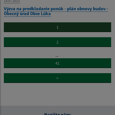
14.07.2023
Výzva na predkladanie ponúk - plán obnovy budov -
Obecný úrad Obce Lúka
1
2
...
41
>
Napíšte nám: