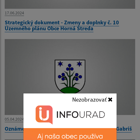
17.06.2024
Strategický dokument - Zmeny a doplnky č. 10
Územného plánu Obce Horná Streda
Nezobrazovať
05.04.2024
Oznámenie - doručovanie písomnosti - Lukáš Gabriš