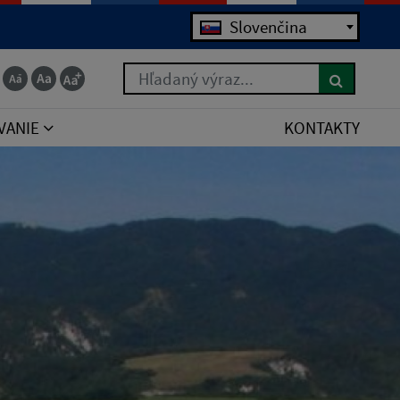
Jazyk
Slovenčina
Hľadaný výraz...
VANIE
KONTAKTY