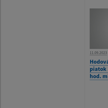
11.09.2023
Hodová
piatok
hod. m