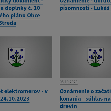
gický dokument -
Oznámenie - doruč
a doplnky č. 10
písomnosti - Lukáš
ho plánu Obce
Streda
05.10.2023
t elektromerov - v
Oznámenie o začat
 24.10.2023
konania - súhlas n
drevín