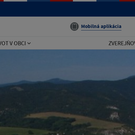
Mobilná aplikácia
VOT V OBCI
ZVEREJŇO