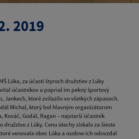
2. 2019
 MŠ Lúka, za účasti štyroch družstiev z Lúky
rivítal účastníkov a poprial im pekný športový
lo, Jankech, ktoré zvíťazilo vo všetkých zápasoch.
 Godál Michal, ktorý bol hlavným organizátorom
ka, Kováč, Godál, Ragan – najstarší účastník
o družstvo z Lúky. Cenu útechy získalo za šieste
, ktoré venovala obec Lúka a osobne ich odovzdal