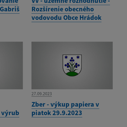
ovanie
VV - územné rozhodnutie -
 Gabriš
Rozšírenie obecného
vodovodu Obce Hrádok
27.09.2023
í
Zber - výkup papiera v
a výrub
piatok 29.9.2023