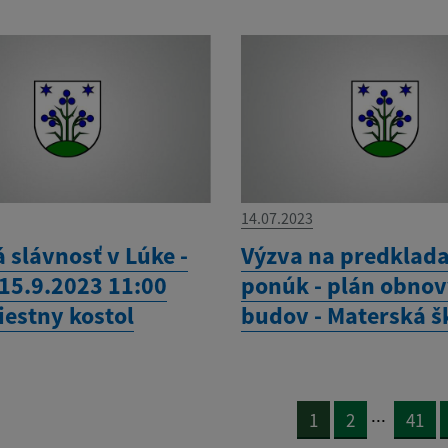
14.07.2023
 slávnosť v Lúke -
Výzva na predklad
 15.9.2023 11:00
ponúk - plán obno
iestny kostol
budov - Materská š
...
1
2
41