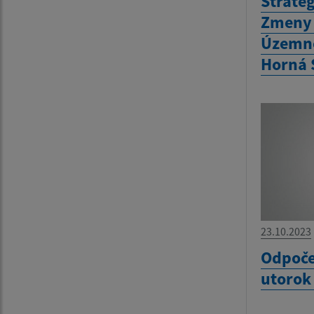
Strate
Zmeny 
Územné
Horná 
23.10.2023
Odpoče
utorok