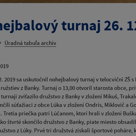
ejbalový turnaj 26. 1
Úradná tabuľa archív
2019
2. 2019 sa uskutočnil nohejbalový turnaj v telocvični ZŠ s
ružstiev z Banky. Turnaj o 13,00 otvoril starosta obce, p
V turnaji zvíťazilo družstvo z Banky v zložení Mikuš, Traka
nčili súťažiaci z obce Lúka v zložení Ondris, Miklovič a
. Tretia priečka patrí Lúčanom, ktorí hrali v zložení Buš
Ako štvrté skončilo družstvo z Banky, piate miesto obsadil
užstvo z Lúky. Prvé tri družstvá získali športové poháre