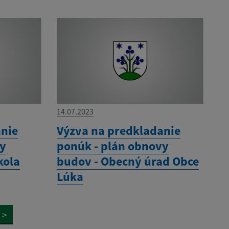
14.07.2023
anie
Výzva na predkladanie
vy
ponúk - plán obnovy
kola
budov - Obecný úrad Obce
Lúka
>