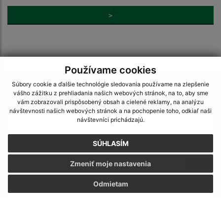
>
Používame cookies
Napíšte nám:
Súbory cookie a ďalšie technológie sledovania používame na zlepšenie
vášho zážitku z prehliadania našich webových stránok, na to, aby sme
vám zobrazovali prispôsobený obsah a cielené reklamy, na analýzu
Meno (povinné)
návštevnosti našich webových stránok a na pochopenie toho, odkiaľ naši
návštevníci prichádzajú.
E-mailová adresa (povinné)
SÚHLASÍM
Zmeniť moje nastavenia
Text vašej správy (povinné)
Odmietam