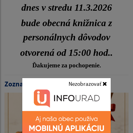
dnes v stredu 11.3.2026
bude obecná knižnica z
personálnych dôvodov
otvorená od 15:00 hod..
Ďakujeme za pochopenie.
Zoznam aktualít:
Nezobrazovať