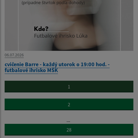
06.07.2026
cvičenie Barre - každý utorok o 19:00 hod. -
futbalové ihrisko MŠK
1
2
...
28