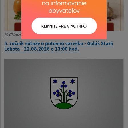
29.07.2026
5. ročník súťaže o putovnú varešku - Guláš Stará
Lehota - 22.08.2026 o 13:00 hod.