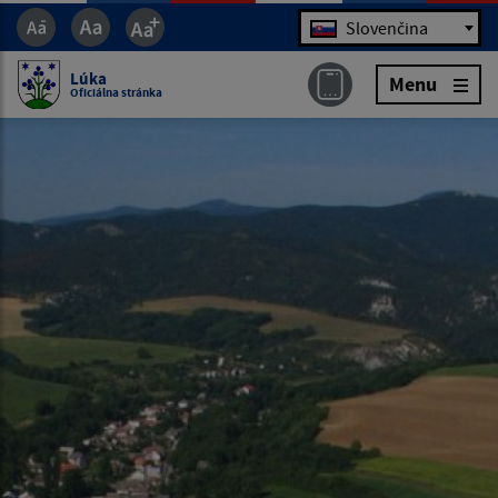
Jazyk
Slovenčina
Lúka
Menu
Oficiálna stránka