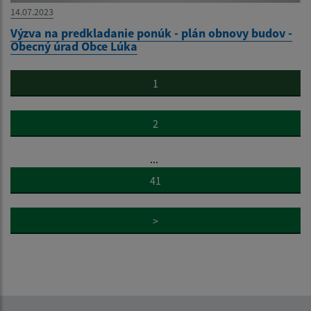
14.07.2023
Výzva na predkladanie ponúk - plán obnovy budov -
Obecný úrad Obce Lúka
1
2
...
41
>