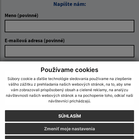
Napíšte nám:
Meno (povinné)
E-mailová adresa (povinné)
Text vašej správy (povinné)
Používame cookies
Súbory cookie a ďalšie technológie sledovania používame na zlepšenie
vášho zážitku z prehliadania našich webových stránok, na to, aby sme
vám zobrazovali prispôsobený obsah a cielené reklamy, na analýzu
návštevnosti našich webových stránok a na pochopenie toho, odkiaľ naši
návštevníci prichádzajú.
SÚHLASÍM
Oboznámil som sa so
spracúvaním osobných
údajov
Zmeniť moje nastavenia
Google reCaptcha Response