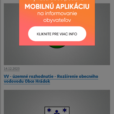
14.12.2023
VV - územné rozhodnutie - Rozšírenie obecného
vodovodu Obce Hrádok