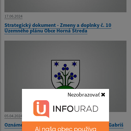
17.06.2024
Strategický dokument - Zmeny a doplnky č. 10
Územného plánu Obce Horná Streda
Nezobrazovať
05.04.2024
Oznámenie - doručovanie písomnosti - Lukáš Gabriš