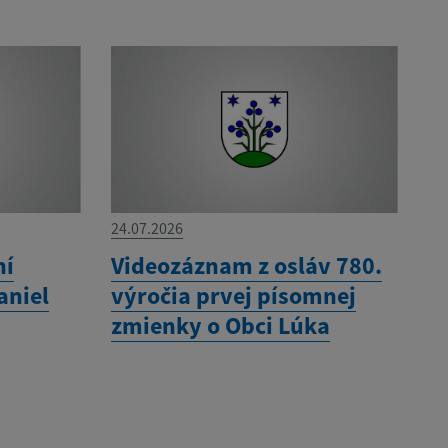
24.07.2026
ní
Videozáznam z osláv 780.
aniel
výročia prvej písomnej
zmienky o Obci Lúka