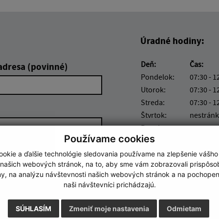
Úradné hodiny:
Deň:
Čas:
adresa (povinné)
Pondelok:
07:30 - 1
Utorok:
07:30 - 1
Streda:
07:30 - 1
Štvrtok:
nestránk
Piatok:
07:30 - 1
Používame cookies
okie a ďalšie technológie sledovania používame na zlepšenie vášho
 našich webových stránok, na to, aby sme vám zobrazovali prispôs
my, na analýzu návštevnosti našich webových stránok a na pochopeni
naši návštevníci prichádzajú.
Google reCaptcha Response
Odoslať správu
SÚHLASÍM
Zmeniť moje nastavenia
Odmietam