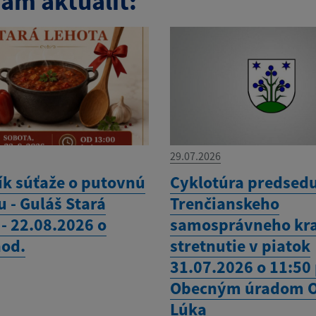
am aktualít:
29.07.2026
ík súťaže o putovnú
Cyklotúra predsed
 - Guláš Stará
Trenčianskeho
- 22.08.2026 o
samosprávneho kra
hod.
stretnutie v piatok
31.07.2026 o 11:50
Obecným úradom 
Lúka