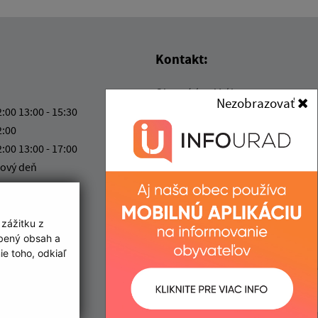
Kontakt:
Obecný úrad Lúka
Nezobrazovať
Lúka 205
2:00 13:00 - 15:30
916 33 Lúka
2:00
2:00 13:00 - 17:00
kancelaria@obecluka.sk
ový deň
+421 337 730 566
2:00
IČO: 00311758
 zážitku z
obený obsah a
e toho, odkiaľ