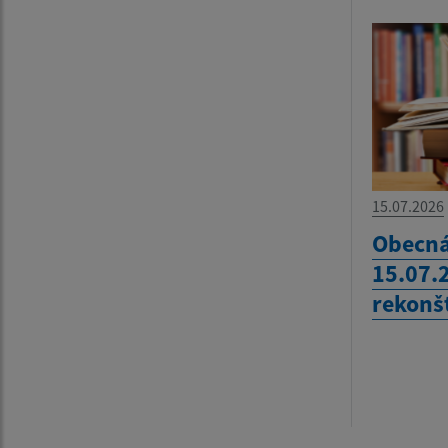
15.07.2026
Obecná
15.07.
rekonš