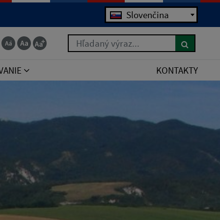
Jazyk
Slovenčina
Hľadaný výraz...
VANIE
KONTAKTY