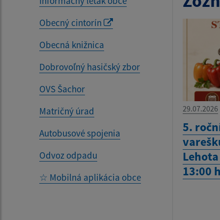
Zozn
Informačný leták obce
Obecný cintorín
Obecná knižnica
Dobrovoľný hasičský zbor
OVS Šachor
29.07.2026
Matričný úrad
5. ročn
Autobusové spojenia
varešku
Lehota 
Odvoz odpadu
13:00 
☆ Mobilná aplikácia obce