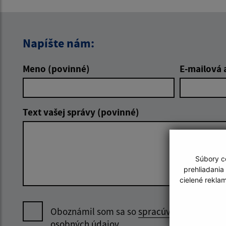
Napíšte nám:
Meno (povinné)
E-mailová 
Text vašej správy (povinné)
Súbory co
prehliadania
cielené rekla
Oboznámil som sa so
spracúvaním
osobných údajov