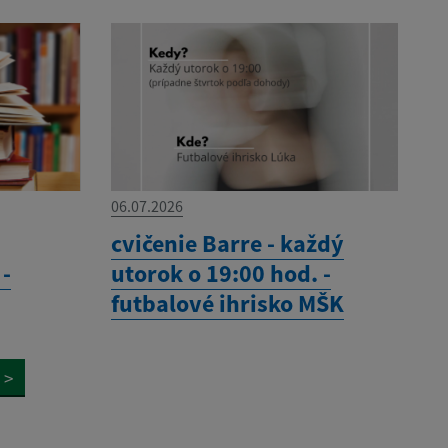
06.07.2026
cvičenie Barre - každý
 -
utorok o 19:00 hod. -
futbalové ihrisko MŠK
>