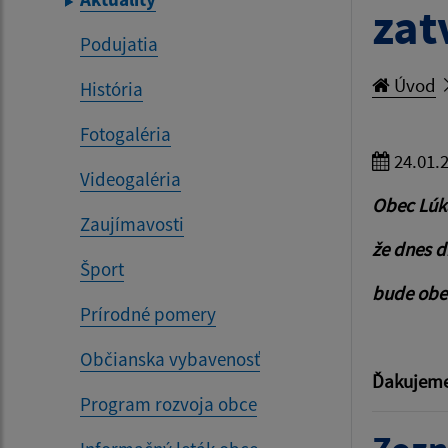
zat
Podujatia
Úvod
História
Fotogaléria
24.01.
Videogaléria
Obec Lú
Zaujímavosti
že dnes 
Šport
bude obe
Prírodné pomery
Občianska vybavenosť
Ďakujeme
Program rozvoja obce