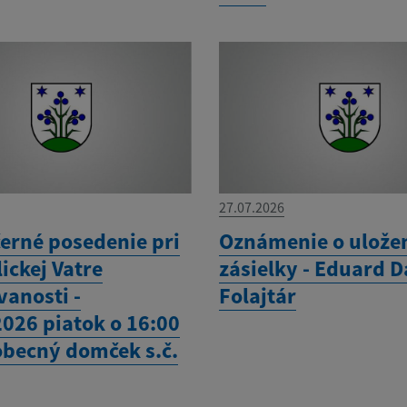
27.07.2026
erné posedenie pri
Oznámenie o ulože
ickej Vatre
zásielky - Eduard D
vanosti -
Folajtár
2026 piatok o 16:00
 obecný domček s.č.