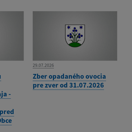
29.07.2026
u
Zber opadaného ovocia
pre zver od 31.07.2026
ja -
 pred
Obce