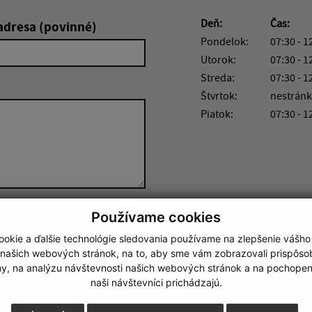
Deň:
Čas:
adresa (povinné)
Pondelok:
07:30 - 1
Utorok:
07:30 - 1
Streda:
07:30 - 1
Štvrtok:
nestránk
Piatok:
07:30 - 1
Používame cookies
Google reCaptcha Response
Odoslať správu
okie a ďalšie technológie sledovania používame na zlepšenie vášho
 našich webových stránok, na to, aby sme vám zobrazovali prispôs
my, na analýzu návštevnosti našich webových stránok a na pochopeni
naši návštevníci prichádzajú.