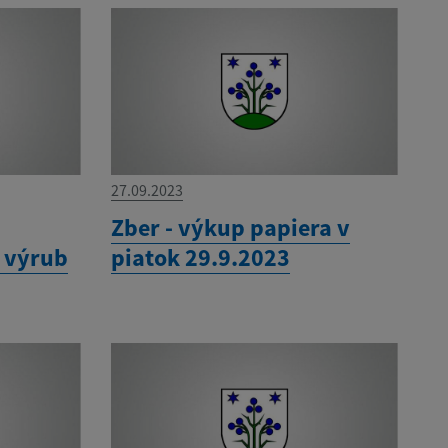
27.09.2023
í
Zber - výkup papiera v
a výrub
piatok 29.9.2023