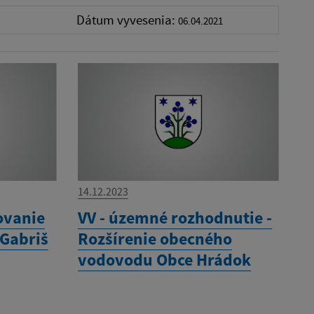
Dátum vyvesenia:
06.04.2021
14.12.2023
ovanie
VV - územné rozhodnutie -
 Gabriš
Rozšírenie obecného
vodovodu Obce Hrádok