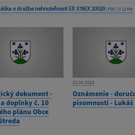
áška o dražbe nehnuteľností EX 378EX 20520
| PDF | 0.12 Mb
05.04.2024
gický dokument -
Oznámenie - doruč
a doplnky č. 10
písomnosti - Lukáš
ho plánu Obce
Streda