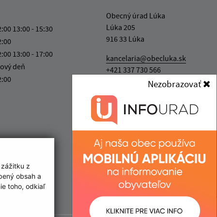
Obecný úrad Lúka
Lúka 205
2:00 13:00 - 15:30
916 33 Lúka
2:00
2:00 13:00 - 17:00
kancelaria@obecluka.sk
ový deň
+421 337 730 566
2:00
Nezobrazovať
IČO: 00311758
 zážitku z
obený obsah a
e toho, odkiaľ