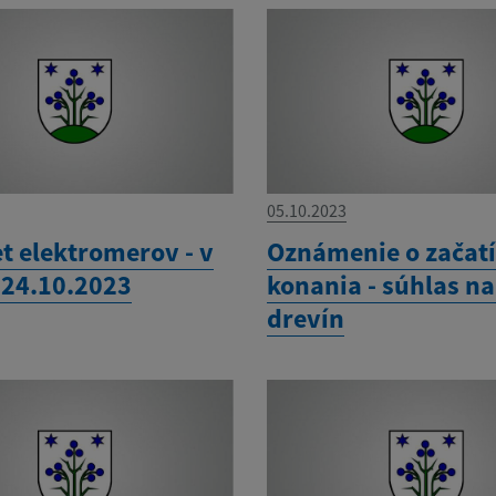
05.10.2023
t elektromerov - v
Oznámenie o začat
 24.10.2023
konania - súhlas n
drevín