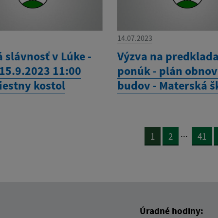
14.07.2023
 slávnosť v Lúke -
Výzva na predklad
 15.9.2023 11:00
ponúk - plán obno
iestny kostol
budov - Materská š
...
1
2
41
Úradné hodiny: