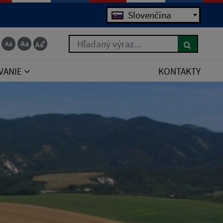
Jazyk
Slovenčina
Hľadaný výraz...
VANIE
KONTAKTY