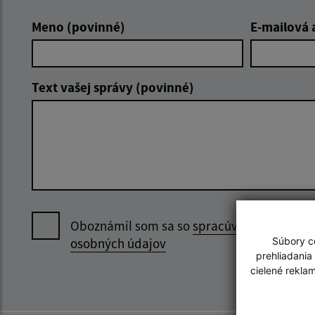
Meno (povinné)
E-mailová 
Text vašej správy (povinné)
Oboznámil som sa so
spracúvaním
osobných údajov
Súbory co
prehliadania
cielené rekla