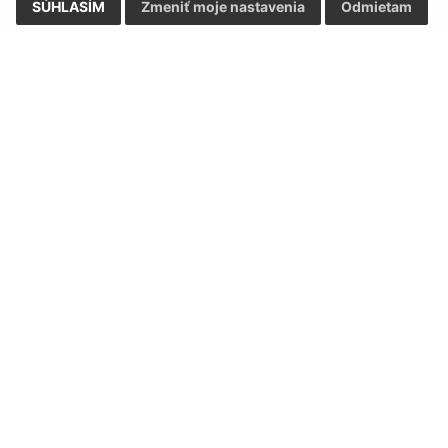
SÚHLASÍM
Zmeniť moje nastavenia
Odmietam
Rýchle odkazy:
Aktualiz
nku
Naša obec
05.08.2026 
História
RSS
Fotogaléria