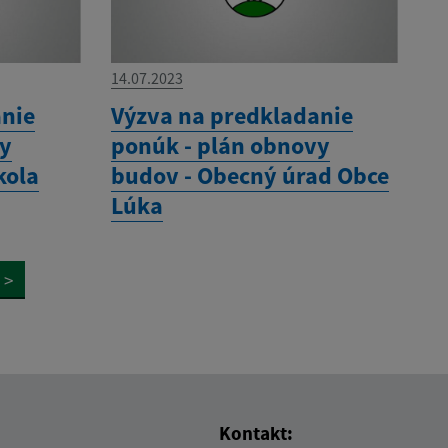
14.07.2023
anie
Výzva na predkladanie
vy
ponúk - plán obnovy
kola
budov - Obecný úrad Obce
Lúka
>
Kontakt: