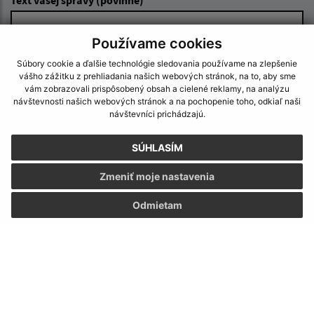
Používame cookies
Súbory cookie a ďalšie technológie sledovania používame na zlepšenie
vášho zážitku z prehliadania našich webových stránok, na to, aby sme
vám zobrazovali prispôsobený obsah a cielené reklamy, na analýzu
návštevnosti našich webových stránok a na pochopenie toho, odkiaľ naši
návštevníci prichádzajú.
Oboznámil som sa so
spracúvaním osobných
údajov
SÚHLASÍM
Google reCaptcha Response
Odoslať správu
Zmeniť moje nastavenia
Odmietam
Úradné hodiny:
Deň:
Čas:
Pondelok:
07:30 - 12:00 13:00 - 15:30
Utorok:
07:30 - 12:00