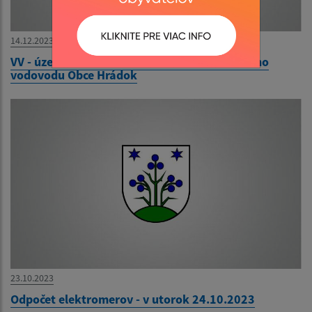
14.12.2023
VV - územné rozhodnutie - Rozšírenie obecného
vodovodu Obce Hrádok
23.10.2023
Odpočet elektromerov - v utorok 24.10.2023