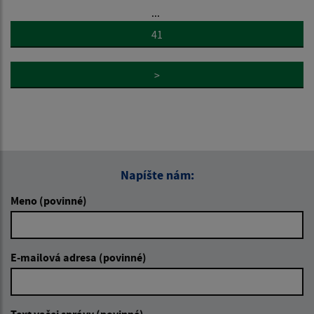
...
41
>
Napíšte nám:
Meno (povinné)
E-mailová adresa (povinné)
Text vašej správy (povinné)