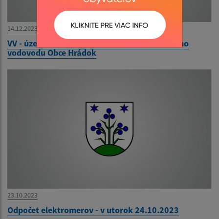
14.12.2023
VV - územné rozhodnutie - Rozšírenie obecného
vodovodu Obce Hrádok
23.10.2023
Odpočet elektromerov - v utorok 24.10.2023