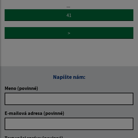
...
41
>
Napíšte nám:
Meno (povinné)
E-mailová adresa (povinné)
Text vašej správy (povinné)