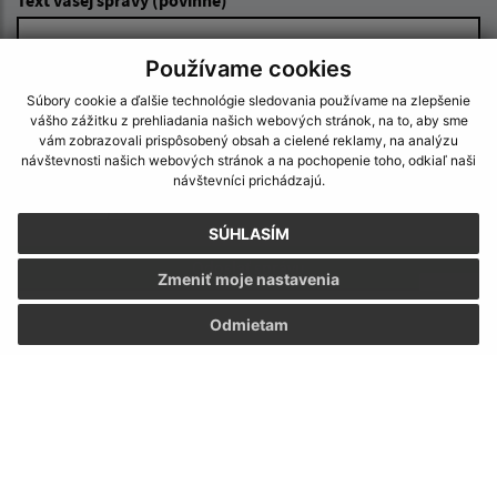
Používame cookies
Súbory cookie a ďalšie technológie sledovania používame na zlepšenie
vášho zážitku z prehliadania našich webových stránok, na to, aby sme
vám zobrazovali prispôsobený obsah a cielené reklamy, na analýzu
návštevnosti našich webových stránok a na pochopenie toho, odkiaľ naši
návštevníci prichádzajú.
Oboznámil som sa so
spracúvaním osobných
údajov
SÚHLASÍM
Google reCaptcha Response
Odoslať správu
Zmeniť moje nastavenia
Odmietam
Úradné hodiny:
Deň:
Čas:
Pondelok:
07:30 - 12:00 13:00 - 15:30
Utorok:
07:30 - 12:00