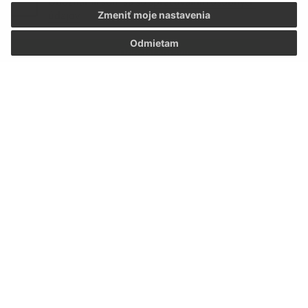
Oboznámil som sa so
spracúvaním osobných
údajov
Zmeniť moje nastavenia
Odmietam
Google reCaptcha Response
Odoslať správu
Úradné hodiny:
Deň:
Čas:
Pondelok:
07:30 - 12:00 13:00 - 15:30
Utorok:
07:30 - 12:00
Streda:
07:30 - 12:00 13:00 - 17:00
Štvrtok:
nestránkový deň
Piatok:
07:30 - 12:00
Kontakt:
Obecný úrad Lúka
Lúka 205