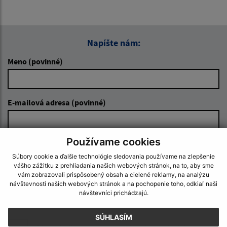
Napíšte nám:
Meno (povinné)
E-mailová adresa (povinné)
Používame cookies
Text vašej správy (povinné)
Súbory cookie a ďalšie technológie sledovania používame na zlepšenie
vášho zážitku z prehliadania našich webových stránok, na to, aby sme
vám zobrazovali prispôsobený obsah a cielené reklamy, na analýzu
návštevnosti našich webových stránok a na pochopenie toho, odkiaľ naši
návštevníci prichádzajú.
SÚHLASÍM