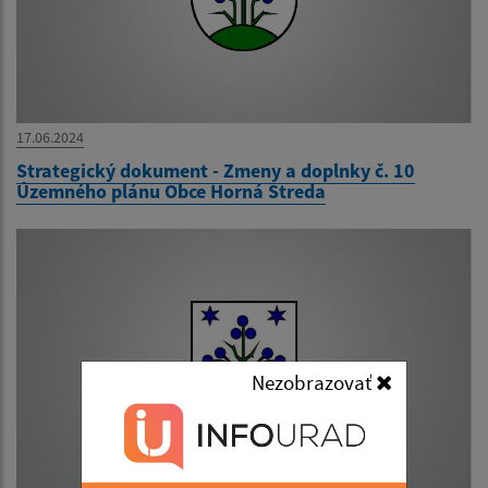
17.06.2024
Strategický dokument - Zmeny a doplnky č. 10
Územného plánu Obce Horná Streda
Nezobrazovať