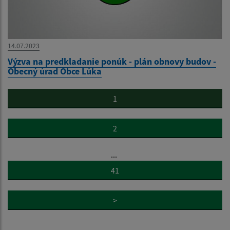
14.07.2023
Výzva na predkladanie ponúk - plán obnovy budov -
Obecný úrad Obce Lúka
1
2
...
41
>