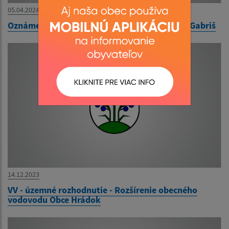
05.04.2024
Oznámenie - doručovanie písomnosti - Lukáš Gabriš
14.12.2023
VV - územné rozhodnutie - Rozšírenie obecného
vodovodu Obce Hrádok