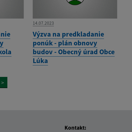
14.07.2023
anie
Výzva na predkladanie
vy
ponúk - plán obnovy
kola
budov - Obecný úrad Obce
Lúka
>
Kontakt: