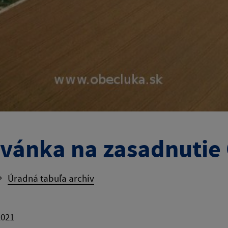
vánka na zasadnutie 
Úradná tabuľa archív
2021