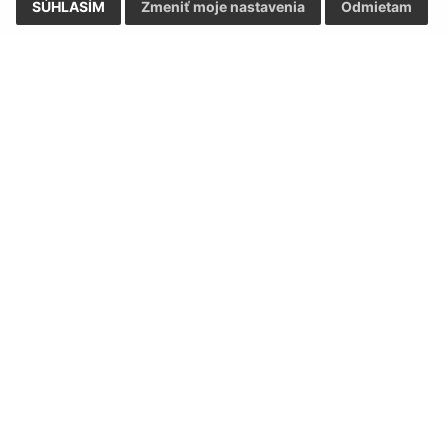
SÚHLASÍM
Zmeniť moje nastavenia
Odmietam
Rýchle odkazy:
Aktualiz
nku
Naša obec
05.08.2026 
História
RSS
Fotogaléria