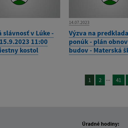
14.07.2023
 slávnosť v Lúke -
Výzva na predklad
 15.9.2023 11:00
ponúk - plán obno
iestny kostol
budov - Materská š
...
1
2
41
Úradné hodiny: