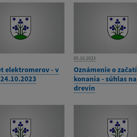
05.10.2023
t elektromerov - v
Oznámenie o začat
 24.10.2023
konania - súhlas n
drevín