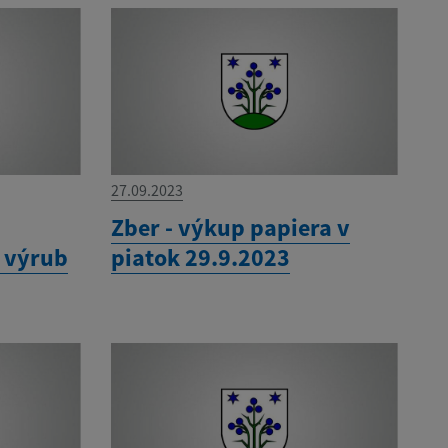
27.09.2023
í
Zber - výkup papiera v
a výrub
piatok 29.9.2023