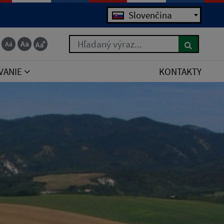
Jazyk
Slovenčina
Hľadaný výraz...
VANIE
KONTAKTY