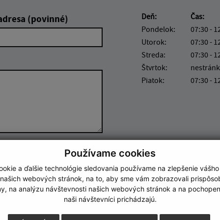
Deň:
Čas:
adresa (povinné)
Pondelok:
07:30 - 1
Utorok:
07:30 - 1
Streda:
07:30 - 1
Štvrtok:
nestránk
Piatok:
07:30 - 1
Používame cookies
Google reCaptcha Response
Odoslať správu
okie a ďalšie technológie sledovania používame na zlepšenie vášho
 našich webových stránok, na to, aby sme vám zobrazovali prispôs
my, na analýzu návštevnosti našich webových stránok a na pochopeni
naši návštevníci prichádzajú.