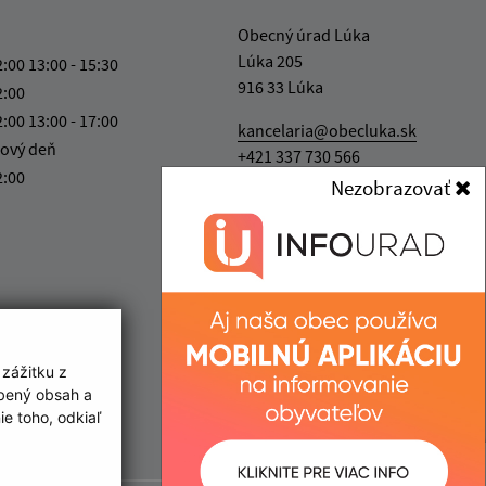
Obecný úrad Lúka
Lúka 205
2:00 13:00 - 15:30
916 33 Lúka
2:00
2:00 13:00 - 17:00
kancelaria@obecluka.sk
ový deň
+421 337 730 566
2:00
Nezobrazovať
IČO: 00311758
 zážitku z
obený obsah a
e toho, odkiaľ