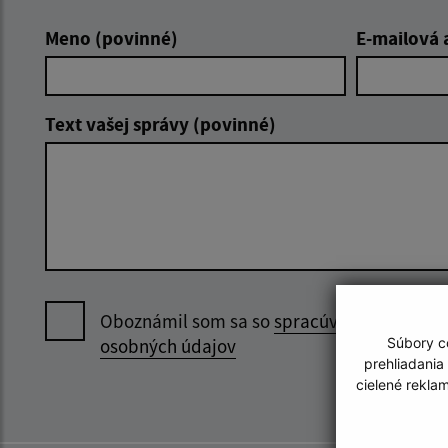
Meno (povinné)
E-mailová 
Text vašej správy (povinné)
Oboznámil som sa so
spracúvaním
osobných údajov
Súbory co
prehliadania
cielené rekla