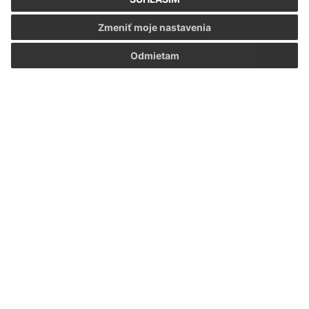
Zmeniť moje nastavenia
E-mailová adresa (povinné)
Odmietam
Text vašej správy (povinné)
Oboznámil som sa so
spracúvaním osobných
údajov
Google reCaptcha Response
Odoslať správu