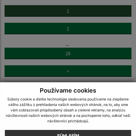
1
2
...
28
>
Používame cookies
Súbory cookie a ďalšie technológie sledovania používame na zlepšenie
vášho zážitku z prehliadania našich webových stránok, na to, aby sme
vám zobrazovali prispôsobený obsah a cielené reklamy, na analýzu
Napíšte nám:
návštevnosti našich webových stránok a na pochopenie toho, odkiaľ naši
návštevníci prichádzajú.
Meno (povinné)
SÚHLASÍM