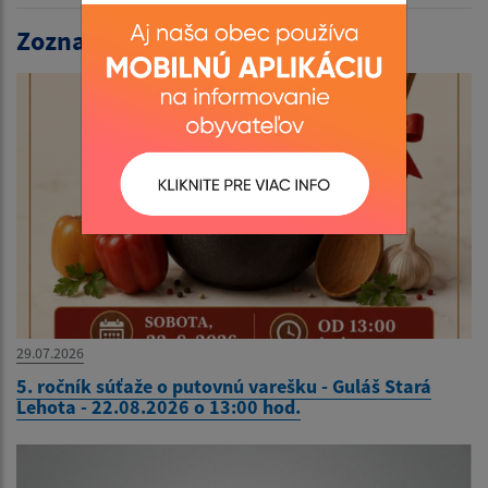
Zoznam aktualít:
29.07.2026
5. ročník súťaže o putovnú varešku - Guláš Stará
Lehota - 22.08.2026 o 13:00 hod.