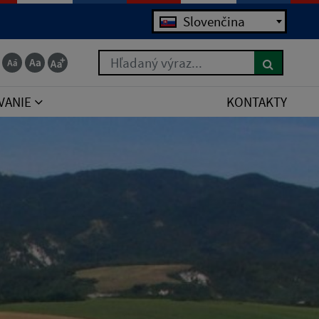
Jazyk
Slovenčina
Hľadaný výraz...
VANIE
KONTAKTY