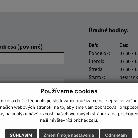
Úradné hodiny:
Deň:
Čas:
adresa (povinné)
Pondelok:
07:30 - 1
Utorok:
07:30 - 1
Streda:
07:30 - 1
Štvrtok:
nestránk
Piatok:
07:30 - 1
Používame cookies
okie a ďalšie technológie sledovania používame na zlepšenie vášho
 našich webových stránok, na to, aby sme vám zobrazovali prispôs
my, na analýzu návštevnosti našich webových stránok a na pochopeni
naši návštevníci prichádzajú.
Google reCaptcha Response
Odoslať správu
SÚHLASÍM
Zmeniť moje nastavenia
Odmietam