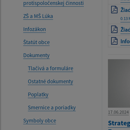
protispoločenskej činnosti
Žia
ZŠ a MŠ Lúka
0.13
Infozákon
Žiad
Info
Štatút obce
Dokumenty
Tlačivá a formuláre
Ostatné dokumenty
Poplatky
Smernice a poriadky
17.06.2024
Symboly obce
Strate