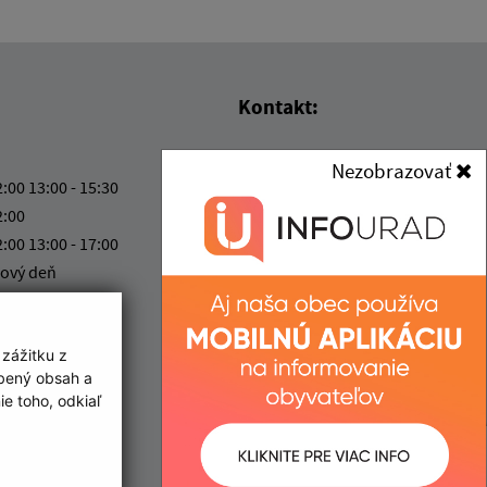
Kontakt:
Obecný úrad Lúka
Nezobrazovať
Lúka 205
2:00 13:00 - 15:30
916 33 Lúka
2:00
2:00 13:00 - 17:00
kancelaria@obecluka.sk
ový deň
+421 337 730 566
2:00
IČO: 00311758
 zážitku z
obený obsah a
e toho, odkiaľ