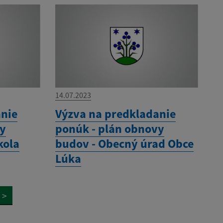
14.07.2023
anie
Výzva na predkladanie
vy
ponúk - plán obnovy
kola
budov - Obecný úrad Obce
Lúka
>