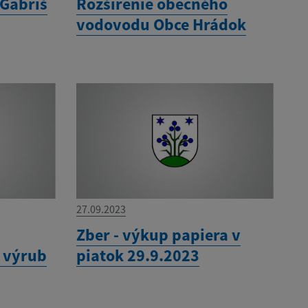
 Gabriš
Rozšírenie obecného
vodovodu Obce Hrádok
27.09.2023
í
Zber - výkup papiera v
a výrub
piatok 29.9.2023