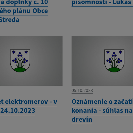
a doplnky č. 10
písomnosti - Lukáš
ho plánu Obce
Streda
05.10.2023
t elektromerov - v
Oznámenie o začat
 24.10.2023
konania - súhlas n
drevín