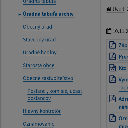
Úradná tabuľa
Úvod
Úradná tabuľa archív
Obecný úrad
10.11.
Stavebný úrad
Zápi
Úradné hodiny
Pre
Starosta obce
Kto
Obecné zastupiteľstvo
Vym
| 0.1
Poslanci, komisie, účasť
poslancov
Adr
náh
Hlavný kontrolór
Ozn
Oznamovanie
mies