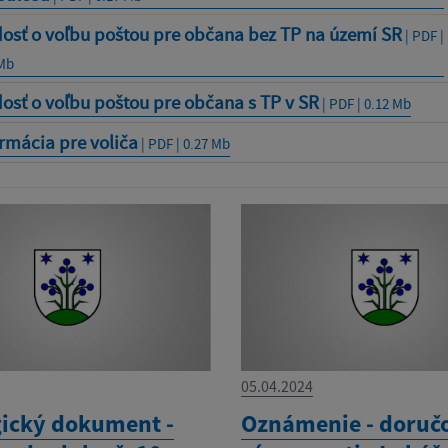
dosť o voľbu poštou pre občana bez TP na území SR
| PDF |
 Mb
osť o voľbu poštou pre občana s TP v SR
| PDF | 0.12 Mb
rmácia pre voliča
| PDF | 0.27 Mb
05.04.2024
gický dokument -
Oznámenie - doruč