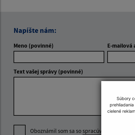
Napíšte nám:
Meno (povinné)
E-mailová 
Text vašej správy (povinné)
Súbory co
prehliadania
cielené rekla
Oboznámil som sa so
spracúvaním