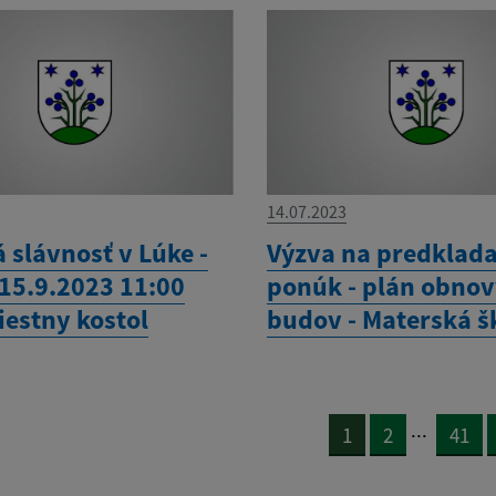
14.07.2023
 slávnosť v Lúke -
Výzva na predklad
 15.9.2023 11:00
ponúk - plán obno
iestny kostol
budov - Materská š
...
1
2
41