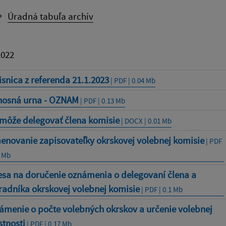
Úradná tabuľa archív
2022
snica z referenda 21.1.2023
| PDF | 0.04 Mb
nosná urna - OZNAM
| PDF | 0.13 Mb
 môže delegovať člena komisie
| DOCX | 0.01 Mb
enovanie zapisovateľky okrskovej volebnej komisie
| PDF
9 Mb
esa na doručenie oznámenia o delegovaní člena a
radníka okrskovej volebnej komisie
| PDF | 0.1 Mb
ámenie o počte volebných okrskov a určenie volebnej
tnosti
| PDF | 0.17 Mb