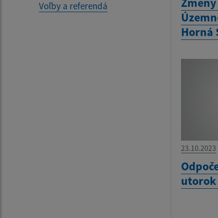
Zmeny 
Voľby a referendá
Územné
Horná 
23.10.2023
Odpoče
utorok