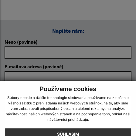
Napíšte nám:
Meno (povinné)
E-mailová adresa (povinné)
Používame cookies
Text vašej správy (povinné)
Súbory cookie a ďalšie technológie sledovania používame na zlepšenie
vášho zážitku z prehliadania našich webových stránok, na to, aby sme
vám zobrazovali prispôsobený obsah a cielené reklamy, na analýzu
návštevnosti našich webových stránok a na pochopenie toho, odkiaľ naši
návštevníci prichádzajú.
SÚHLASÍM