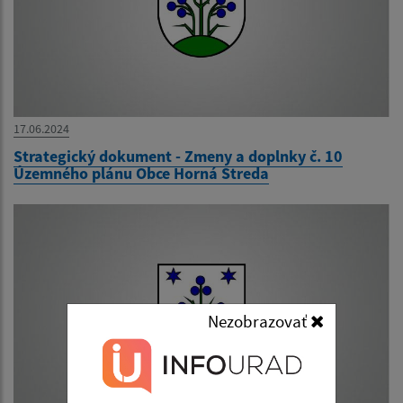
17.06.2024
Strategický dokument - Zmeny a doplnky č. 10
Územného plánu Obce Horná Streda
Nezobrazovať