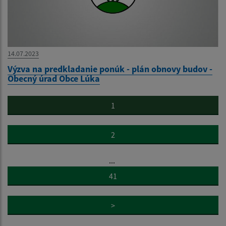
14.07.2023
Výzva na predkladanie ponúk - plán obnovy budov -
Obecný úrad Obce Lúka
1
2
...
41
>