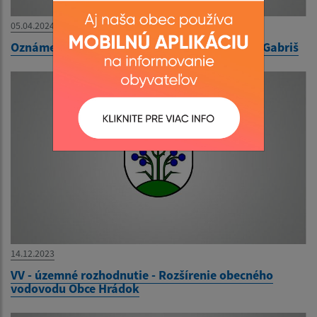
05.04.2024
Oznámenie - doručovanie písomnosti - Lukáš Gabriš
14.12.2023
VV - územné rozhodnutie - Rozšírenie obecného
vodovodu Obce Hrádok