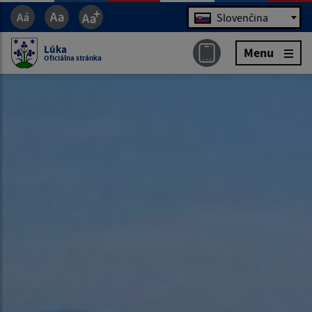
Jazyk
Slovenčina
Lúka
Menu
Oficiálna stránka