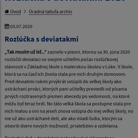
Úvod
Úradná tabuľa archív
03.07.2020
Rozlúčka s deviatakmi
„Tak musím už ísť...“
zaznelo v piesni, ktorou sa 30. júna 2020
rozlúčili deviataci so svojimi učiteľmi počas rozlúčkovej
slávnosti v Základnej škole s materskou školou v Lúke. V škole,
ktorá sa na časť ich života stala pre nich druhým domovom.
Pred deviatimi rokmi prvýkrát vstúpili do veľkej školy ako
ustráchaní prváci, ktorých pani učiteľky previedli od písania
prvých roztrasených písmen abecedy po vedomosti, na ktoré
môžu byť teraz hrdí. No táto veľká škola sa postupne stala pre
nich malou a oni na jeseň znova vstúpia do inej veľkej školy, no
nie už ako ustráchané deti, ale ako mladí ľudia, ktorým sa
otvorili dvere nových možností, priateľstiev a vzdelania.
Posledný deň s deviatakmi pokračoval aj slávnostnou