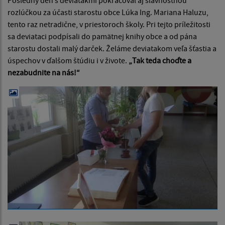
rozlúčkou za účasti starostu obce Lúka Ing. Mariana Haluzu,
tento raz netradične, v priestoroch školy. Pri tejto príležitosti
sa deviataci podpísali do pamätnej knihy obce a od pána
starostu dostali malý darček. Želáme deviatakom veľa šťastia a
úspechov v ďalšom štúdiu i v živote.
„Tak teda choďte a
nezabudnite na nás!“