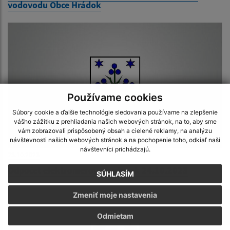
vodovodu Obce Hrádok
Používame cookies
Súbory cookie a ďalšie technológie sledovania používame na zlepšenie
vášho zážitku z prehliadania našich webových stránok, na to, aby sme
vám zobrazovali prispôsobený obsah a cielené reklamy, na analýzu
návštevnosti našich webových stránok a na pochopenie toho, odkiaľ naši
návštevníci prichádzajú.
23.10.2023
Odpočet elektromerov - v utorok 24.10.2023
SÚHLASÍM
Zmeniť moje nastavenia
Odmietam