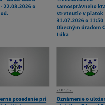
- 22.08.2026 o
samosprávneho kra
hod.
stretnutie v piatok
31.07.2026 o 11:50
Obecným úradom 
Lúka
27.07.2026
erné posedenie pri
Oznámenie o ulože