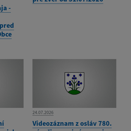
ja -
 pred
Obce
24.07.2026
ní
Videozáznam z osláv 780.