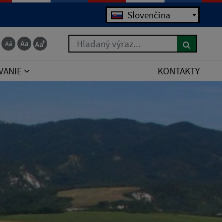
Jazyk
Slovenčina
Hľadaný výraz...
VANIE
KONTAKTY