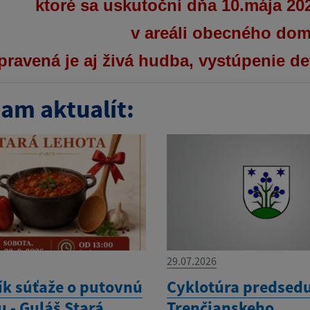
ktoré sa uskutoční dňa 10.mája 20
v areáli obecného dom
pravená je aj živá hudba, vystúpenie d
am aktualít:
29.07.2026
ík súťaže o putovnú
Cyklotúra predsed
 - Guláš Stará
Trenčianskeho