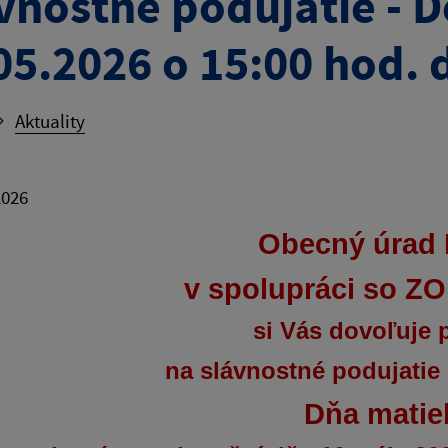
vnostné podujatie - D
05.2026 o 15:00 hod. 
Aktuality
2026
Obecný úrad
v spolupráci so Z
si Vás dovoľuje 
na slávnostné podujatie p
Dňa matie