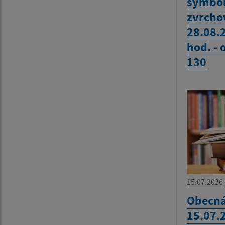
symbol
zvrcho
28.08.
hod. -
130
15.07.2026
Obecná
15.07.