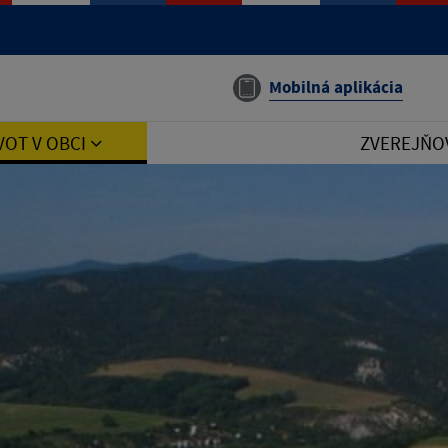
Mobilná aplikácia
VOT V OBCI
ZVEREJŇO