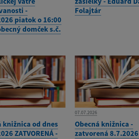
ickej Vatre
zásielky - Eduard D
vanosti -
Folajtár
2026 piatok o 16:00
 obecný domček s.č.
07.07.2026
 knižnica od dnes
Obecná knižnica -
2026 ZATVORENÁ -
zatvorená 8.7.2026