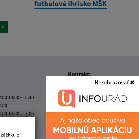
futbalové ihrisko MŠK
>
Kontakt:
Nezobrazovať
Obecný úrad Lúka
Lúka 205
2:00 13:00 - 15:30
916 33 Lúka
2:00
2:00 13:00 - 17:00
kancelaria@obecluka.sk
ový deň
+421 337 730 566
2:00
 zážitku z
IČO: 00311758