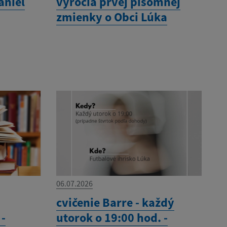
aniel
výročia prvej písomnej
zmienky o Obci Lúka
06.07.2026
cvičenie Barre - každý
 -
utorok o 19:00 hod. -