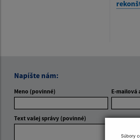
rekonš
Napíšte nám:
Meno (povinné)
E-mailová 
Text vašej správy (povinné)
Súbory co