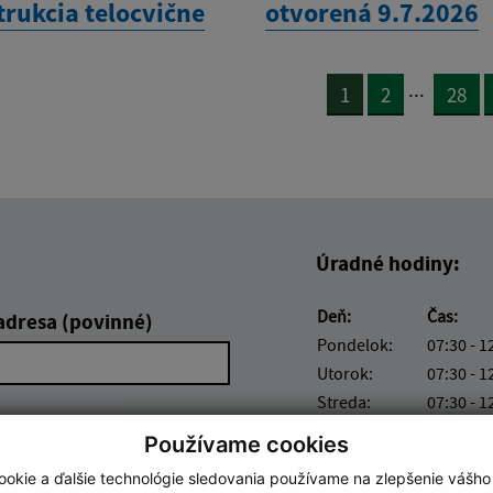
trukcia telocvične
otvorená 9.7.2026
...
1
2
28
Úradné hodiny:
Deň:
Čas:
adresa (povinné)
Pondelok:
07:30 - 1
Utorok:
07:30 - 1
Streda:
07:30 - 1
Štvrtok:
nestránk
Používame cookies
Piatok:
07:30 - 1
okie a ďalšie technológie sledovania používame na zlepšenie vášho