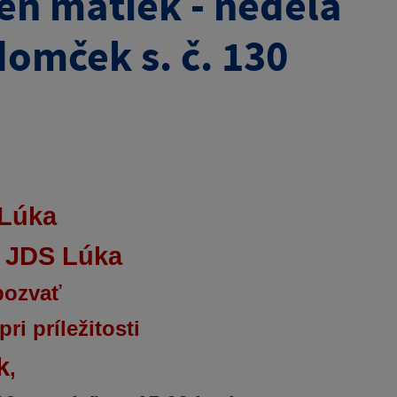
eň matiek - nedeľa
domček s. č. 130
 Lúka
O JDS Lúka
pozvať
ri príležitosti
k
,