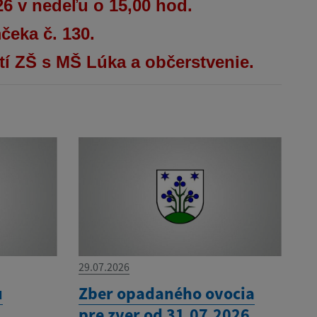
26 v nedeľu o 15,00 hod.
čeka č. 130.
etí ZŠ s MŠ Lúka a občerstvenie.
29.07.2026
u
Zber opadaného ovocia
pre zver od 31.07.2026