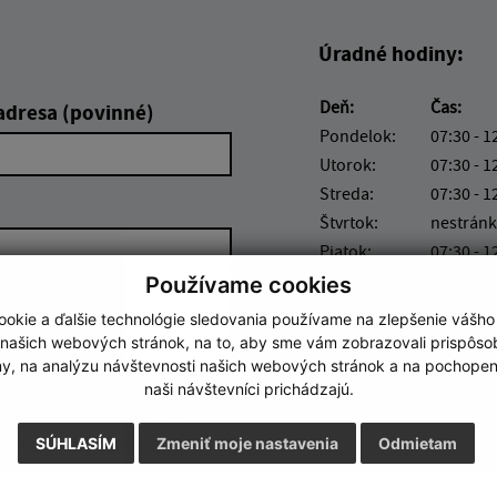
Úradné hodiny:
Deň:
Čas:
adresa (povinné)
Pondelok:
07:30 - 1
Utorok:
07:30 - 1
Streda:
07:30 - 1
Štvrtok:
nestránk
Piatok:
07:30 - 1
Používame cookies
okie a ďalšie technológie sledovania používame na zlepšenie vášho
 našich webových stránok, na to, aby sme vám zobrazovali prispôs
my, na analýzu návštevnosti našich webových stránok a na pochopeni
naši návštevníci prichádzajú.
Google reCaptcha Response
Odoslať správu
SÚHLASÍM
Zmeniť moje nastavenia
Odmietam