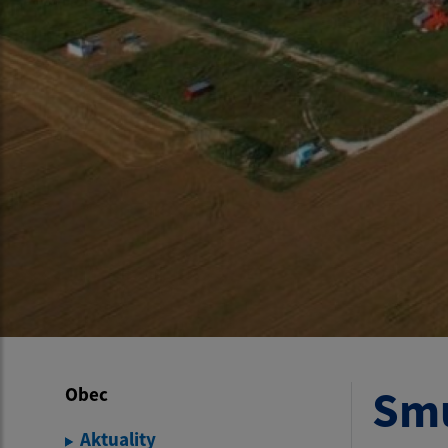
Smú
Obec
Aktuality