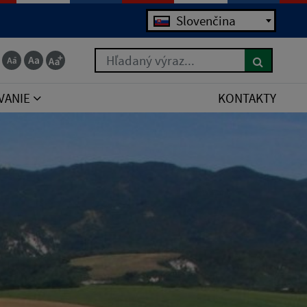
Jazyk
Slovenčina
Hľadaný výraz...
VANIE
KONTAKTY