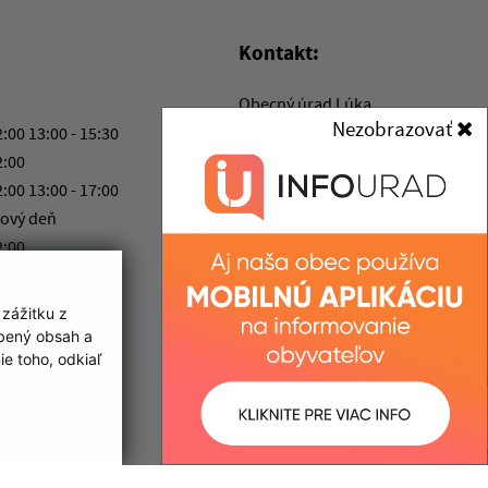
Kontakt:
Obecný úrad Lúka
Nezobrazovať
Lúka 205
2:00 13:00 - 15:30
916 33 Lúka
2:00
2:00 13:00 - 17:00
kancelaria@obecluka.sk
ový deň
+421 337 730 566
2:00
IČO: 00311758
 zážitku z
obený obsah a
e toho, odkiaľ