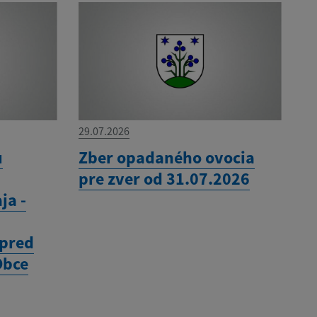
29.07.2026
u
Zber opadaného ovocia
pre zver od 31.07.2026
ja -
 pred
Obce