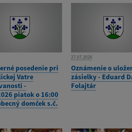
27.07.2026
erné posedenie pri
Oznámenie o ulože
ickej Vatre
zásielky - Eduard D
vanosti -
Folajtár
2026 piatok o 16:00
 obecný domček s.č.