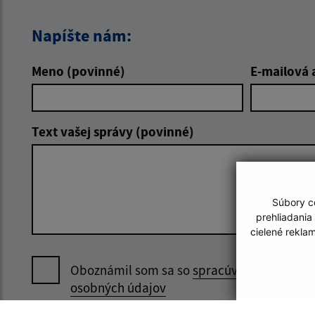
Napíšte nám:
Meno (povinné)
E-mailová 
Text vašej správy (povinné)
Súbory co
prehliadania
cielené rekla
Oboznámil som sa so
spracúvaním
osobných údajov