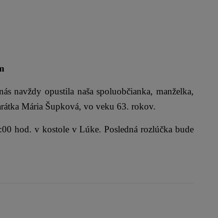
m
s navždy opustila naša spoluobčianka, manželka,
marátka Mária Šupková, vo veku 63. rokov.
 hod. v kostole v Lúke. Posledná rozlúčka bude