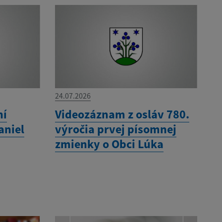
24.07.2026
ní
Videozáznam z osláv 780.
aniel
výročia prvej písomnej
zmienky o Obci Lúka