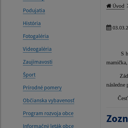
Úvod
Podujatia
História
03.03.
Fotogaléria
Videogaléria
S 
Zaujímavosti
mamička, 
Šport
Zádušná 
následne 
Prírodné pomery
Česť je
Občianska vybavenosť
Program rozvoja obce
Zozn
Informačný leták obce