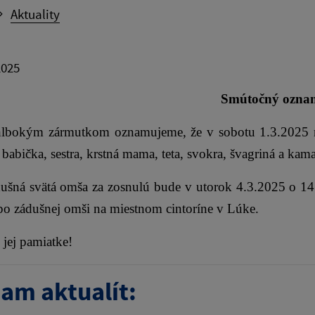
Aktuality
2025
Smúto
čn
ý ozna
hlbokým zármutkom oznamujeme, že v sobotu 1.3.2025 ná
babička, sestra, krstná mama, teta, svokra, švagriná a ka
svätá omša za zosnulú bude v utorok 4.3.2025 o 14:00
po zádušnej omši na miestnom cintoríne v Lúke.
j pamiatke!
am aktualít: