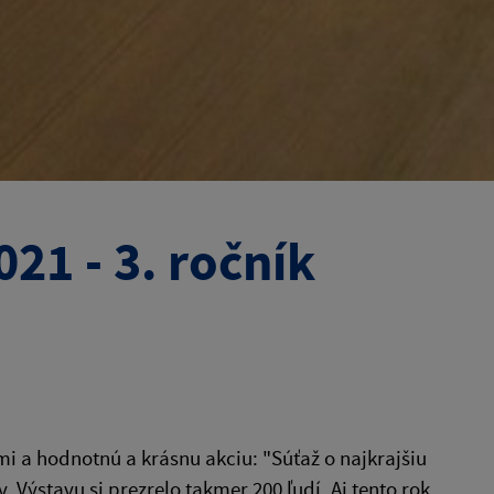
021 - 3. ročník
 a hodnotnú a krásnu akciu: "Súťaž o najkrajšiu
v. Výstavu si prezrelo takmer 200 ľudí. Aj tento rok