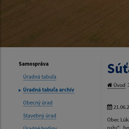
Súť
Samospráva
Úradná tabuľa
Úvod
Úradná tabuľa archív
Obecný úrad
21.06.
Stavebný úrad
Obec Lúka
ružu" , b
Úradné hodiny