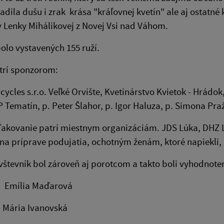
dila dušu i zrak krása "kráľovnej kvetín" ale aj ostatné
 Lenky Mihálikovej z Novej Vsi nad Váhom.
olo vystavených 155 ruží.
trí sponzorom:
cycles s.r.o. Veľké Orvište, Kvetinárstvo Kvietok - Hrád
DP Tematín, p. Peter Šlahor, p. Igor Haluza, p. Simona P
akovanie patrí miestnym organizáciám. JDS Lúka, DHZ L
i na príprave podujatia, ochotným ženám, ktoré napiek
števník bol zároveň aj porotcom a takto boli vyhodnote
o: Emília Maďarová
: Mária Ivanovská