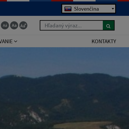
Jazyk
Slovenčina
Hľadaný výraz...
VANIE
KONTAKTY