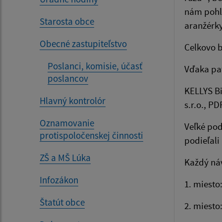
nám pohla
Starosta obce
aranžérky
Obecné zastupiteľstvo
Celkovo b
Poslanci, komisie, účasť
Vďaka pa
poslancov
KELLYS Bi
Hlavný kontrolór
s.r.o., P
Oznamovanie
Veľké poď
protispoločenskej činnosti
podieľal
ZŠ a MŠ Lúka
Každý náv
Infozákon
1. miest
Štatút obce
2. miesto