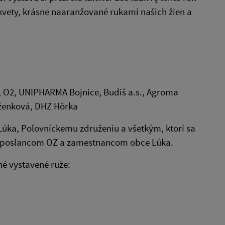
 kvety, krásne naaranžované rukami našich žien a
ok, O2, UNIPHARMA Bojnice, Budiš a.s., Agroma
raženková, DHZ Hôrka
úka, Poľovníckemu združeniu a všetkým, ktorí sa
li, poslancom OZ a zamestnancom obce Lúka.
né vystavené ruže: