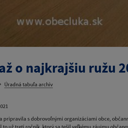
až o najkrajšiu ružu 2
Úradná tabuľa archív
2021
 pripravila s dobrovoľnými organizáciami obce, občanmi
ol to už tretí ročník, ktorý sa tešil veľkému záujmu občano