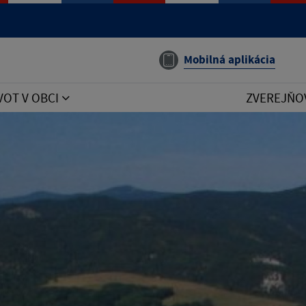
Mobilná aplikácia
VOT V OBCI
ZVEREJŇO