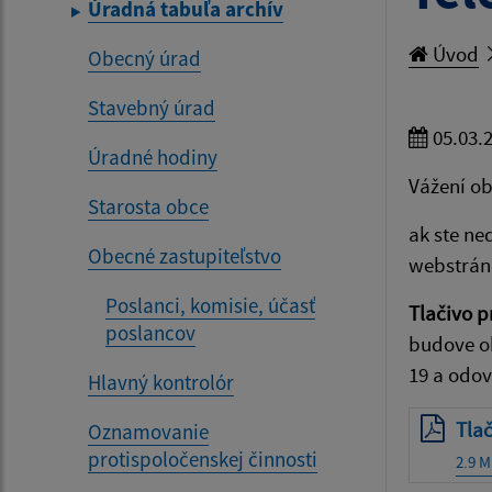
Úradná tabuľa archív
Úvod
Obecný úrad
Stavebný úrad
05.03.
Úradné hodiny
Vážení ob
Starosta obce
ak ste ne
Obecné zastupiteľstvo
webstrán
Poslanci, komisie, účasť
Tlačivo p
poslancov
budove ob
19 a odo
Hlavný kontrolór
Tlač
Oznamovanie
protispoločenskej činnosti
2.9 M