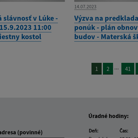
14.07.2023
 slávnosť v Lúke -
Výzva na predklad
 15.9.2023 11:00
ponúk - plán obno
iestny kostol
budov - Materská š
...
1
2
41
Úradné hodiny:
Deň:
Čas:
adresa (povinné)