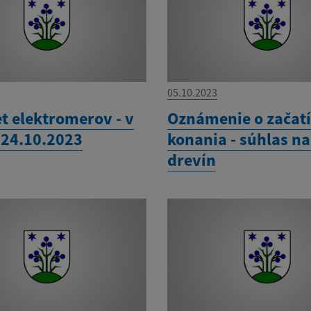
05.10.2023
t elektromerov - v
Oznámenie o začat
 24.10.2023
konania - súhlas n
drevín