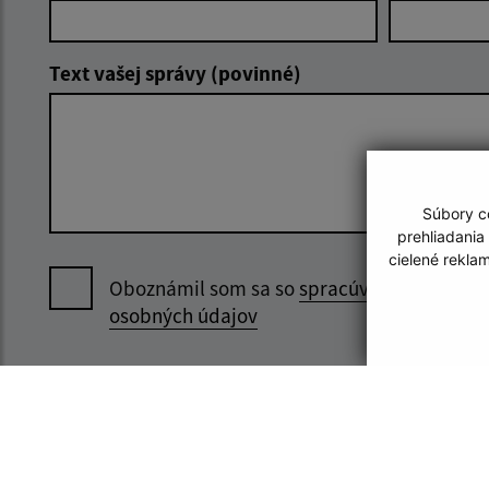
Text vašej správy (povinné)
Súbory co
prehliadania
cielené rekla
Oboznámil som sa so
spracúvaním
osobných údajov