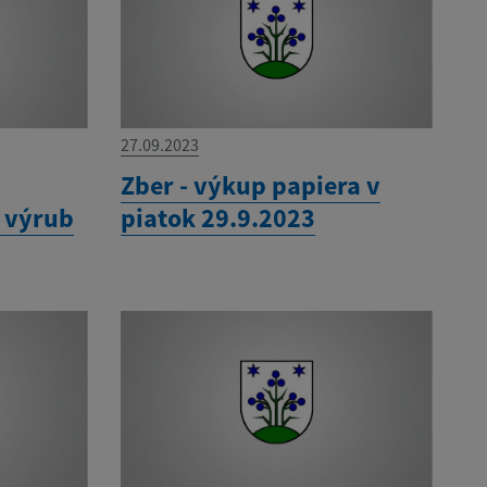
27.09.2023
í
Zber - výkup papiera v
a výrub
piatok 29.9.2023