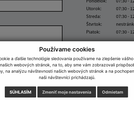
Pondelok:
07:30 - 1
Utorok:
07:30 - 1
Streda:
07:30 - 1
Štvrtok:
nestránk
Piatok:
07:30 - 1
Používame cookies
okie a ďalšie technológie sledovania používame na zlepšenie vášho
 našich webových stránok, na to, aby sme vám zobrazovali prispôs
my, na analýzu návštevnosti našich webových stránok a na pochopeni
Google reCaptcha Response
naši návštevníci prichádzajú.
Odoslať správu
SÚHLASÍM
Zmeniť moje nastavenia
Odmietam