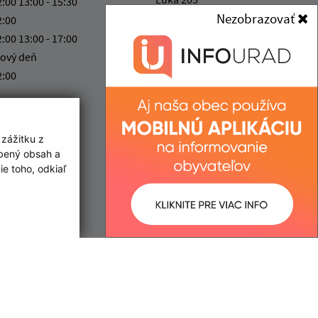
2:00 13:00 - 15:30
916 33 Lúka
Nezobrazovať
2:00
2:00 13:00 - 17:00
kancelaria@obecluka.sk
ový deň
+421 337 730 566
2:00
IČO: 00311758
 zážitku z
obený obsah a
e toho, odkiaľ