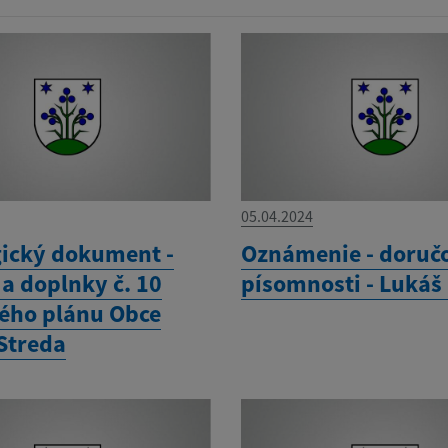
05.04.2024
gický dokument -
Oznámenie - doruč
a doplnky č. 10
písomnosti - Lukáš
ho plánu Obce
Streda