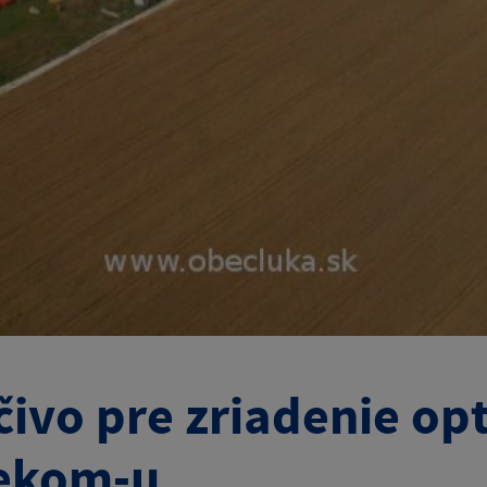
čivo pre zriadenie opt
ekom-u