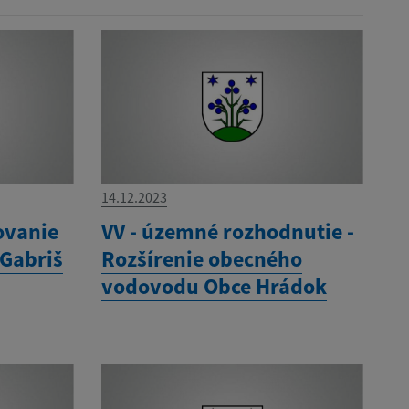
14.12.2023
ovanie
VV - územné rozhodnutie -
 Gabriš
Rozšírenie obecného
vodovodu Obce Hrádok