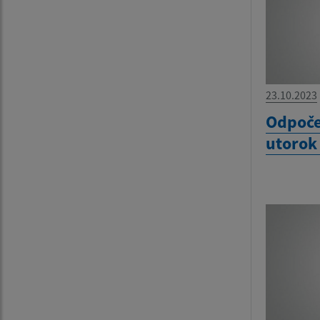
23.10.2023
Odpoče
utorok