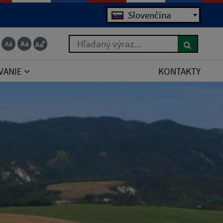
Jazyk
Slovenčina
Hľadaný výraz...
VANIE
KONTAKTY