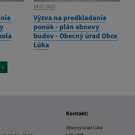
14.07.2023
anie
Výzva na predkladanie
vy
ponúk - plán obnovy
kola
budov - Obecný úrad Obce
Lúka
>
Kontakt:
Obecný úrad Lúka
Lúka 205