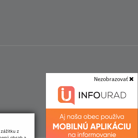
Nezobrazovať
 zážitku z
obený obsah a