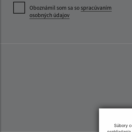
Oboznámil som sa so
spracúvaním
osobných údajov
Súbory co
prehliadania