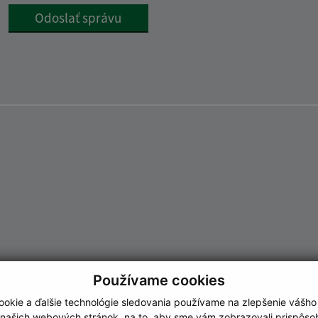
Google reCaptcha Response
Odoslať správu
Používame cookies
okie a ďalšie technológie sledovania používame na zlepšenie vášho
 našich webových stránok, na to, aby sme vám zobrazovali prispôs