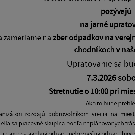
pozývajú
na jarné uprato
a zameriame na
zber odpadkov na verejn
chodníkoch v naše
Upratovanie sa bu
7.3.2026 sob
Stretnutie o 10:00 pri mi
Ako to bude prebi
anizátori rozdajú dobrovoľníkom vrecia na mieste
delia sa pracovné skupina podľa naplánovaných trás
bierame: stavebný odpad, nebezpečný odpad, biood