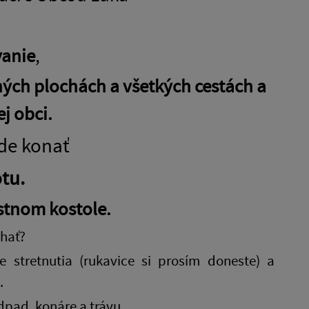
vanie
,
ých plochách a všetkých cestách a
j obci.
de konať
otu
.
estnom kostole.
ehať?
 stretnutia (rukavice si prosím doneste) a
.
pad, konáre a trávu.