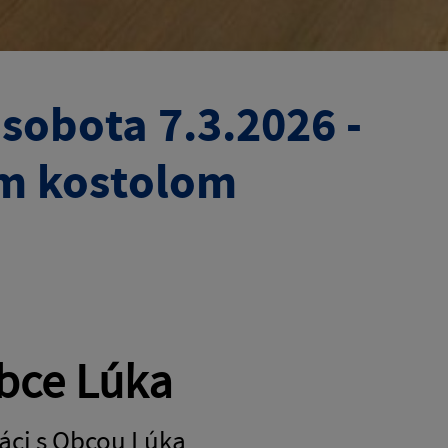
sobota 7.3.2026 -
ym kostolom
bce Lúka
ráci s Obcou Lúka