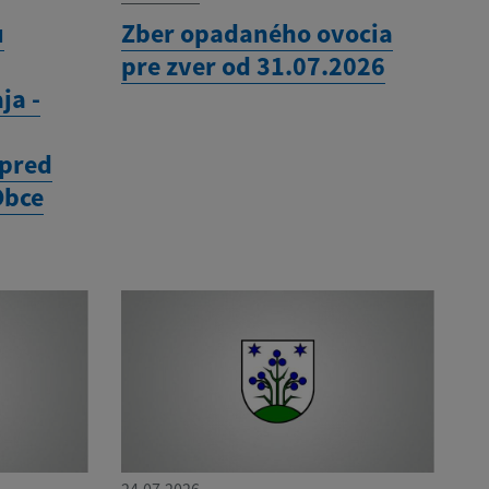
u
Zber opadaného ovocia
pre zver od 31.07.2026
ja -
 pred
Obce