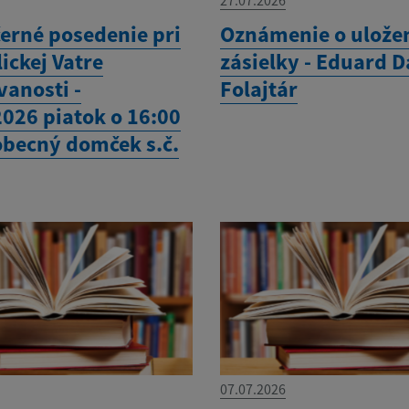
27.07.2026
erné posedenie pri
Oznámenie o ulože
ickej Vatre
zásielky - Eduard D
vanosti -
Folajtár
2026 piatok o 16:00
 obecný domček s.č.
07.07.2026