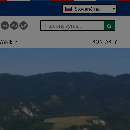
Jazyk
Slovenčina
Hľadaný výraz...
VANIE
KONTAKTY