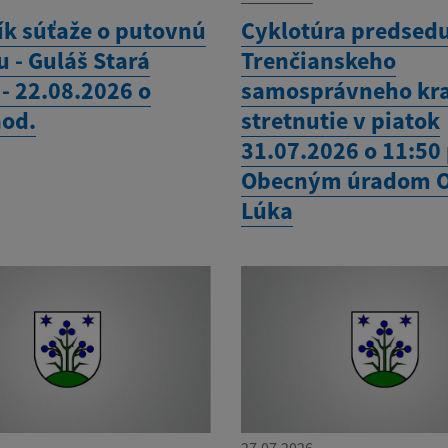
ík súťaže o putovnú
Cyklotúra predsed
 - Guláš Stará
Trenčianskeho
- 22.08.2026 o
samosprávneho kra
hod.
stretnutie v piatok
31.07.2026 o 11:50
Obecným úradom 
Lúka