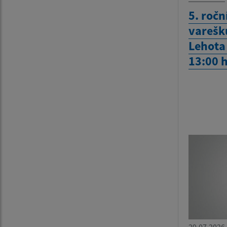
5. ročn
varešku
Lehota 
13:00 