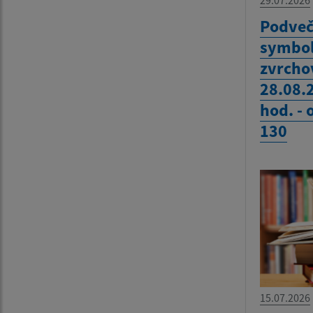
29.07.2026
Podveč
symbol
zvrcho
28.08.
hod. -
130
15.07.2026