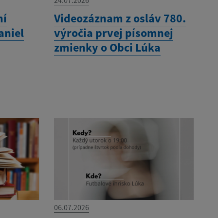
24.07.2026
ní
Videozáznam z osláv 780.
aniel
výročia prvej písomnej
zmienky o Obci Lúka
06.07.2026