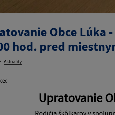
atovanie Obce Lúka - 
00 hod. pred miestn
Aktuality
2026
Upratovanie O
Rodičia škôlkarov v spolup