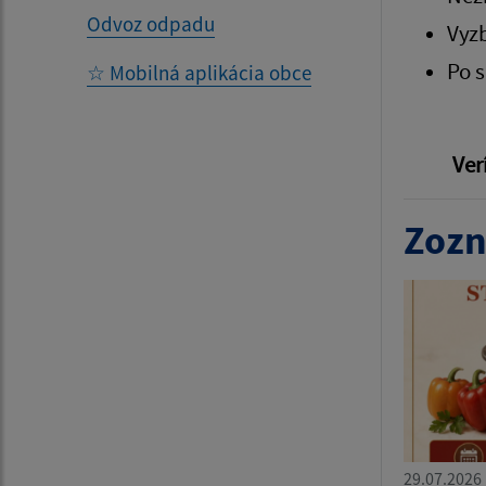
Odvoz odpadu
Vyzb
Po s
☆ Mobilná aplikácia obce
Ver
Zozn
29.07.2026