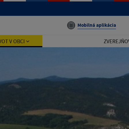
Mobilná aplikácia
VOT V OBCI
ZVEREJŇO