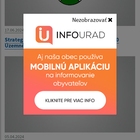
Nezobrazovať
17.06.2024
Strategický dokument - Zmeny a doplnky č. 10
Územného plánu Obce Horná Streda
05.04.2024