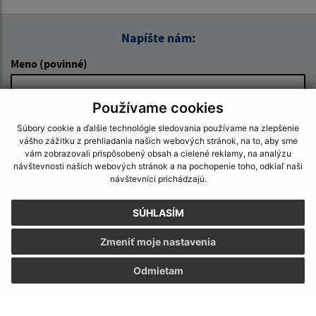
Napíšte nám:
Meno (povinné)
Používame cookies
E-mailová adresa (povinné)
Súbory cookie a ďalšie technológie sledovania používame na zlepšenie
vášho zážitku z prehliadania našich webových stránok, na to, aby sme
vám zobrazovali prispôsobený obsah a cielené reklamy, na analýzu
návštevnosti našich webových stránok a na pochopenie toho, odkiaľ naši
Text vašej správy (povinné)
návštevníci prichádzajú.
SÚHLASÍM
Zmeniť moje nastavenia
Odmietam
Oboznámil som sa so
spracúvaním osobných
údajov