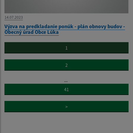
14.07.2023
Výzva na predkladanie ponúk - plán obnovy budov -
Obecný úrad Obce Lúka
1
2
...
41
>