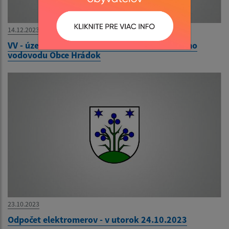
14.12.2023
VV - územné rozhodnutie - Rozšírenie obecného
vodovodu Obce Hrádok
23.10.2023
Odpočet elektromerov - v utorok 24.10.2023