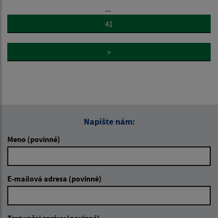
...
41
>
Napíšte nám:
Meno (povinné)
E-mailová adresa (povinné)
Text vašej správy (povinné)