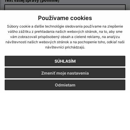
Používame cookies
Súbory cookie a ďalšie technológie sledovania používame na zlepšenie
vášho zážitku z prehliadania našich webových stránok, na to, aby sme
vám zobrazovali prispôsobený obsah a cielené reklamy, na analýzu
návštevnosti našich webových stránok a na pochopenie toho, odkiaľ naši
návštevníci prichádzajú.
Oboznámil som sa so
spracúvaním osobných
údajov
SÚHLASÍM
Google reCaptcha Response
Odoslať správu
Zmeniť moje nastavenia
Odmietam
Úradné hodiny:
Deň:
Čas:
Pondelok:
07:30 - 12:00 13:00 - 15:30
Utorok:
07:30 - 12:00