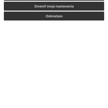
Oboznámil som sa so
spracúvaním osobných
Zmeniť moje nastavenia
údajov
Odmietam
Google reCaptcha Response
Odoslať správu
Úradné hodiny:
Deň:
Čas:
Pondelok:
07:30 - 12:00 13:00 - 15:30
Utorok:
07:30 - 12:00
Streda:
07:30 - 12:00 13:00 - 17:00
Štvrtok:
nestránkový deň
Piatok:
07:30 - 12:00
Kontakt:
Obecný úrad Lúka