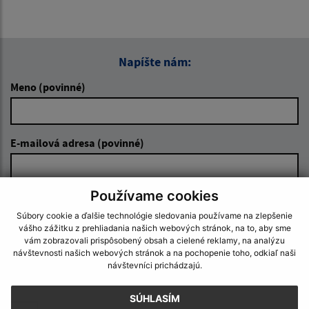
Napíšte nám:
Meno (povinné)
E-mailová adresa (povinné)
Používame cookies
Text vašej správy (povinné)
Súbory cookie a ďalšie technológie sledovania používame na zlepšenie
vášho zážitku z prehliadania našich webových stránok, na to, aby sme
vám zobrazovali prispôsobený obsah a cielené reklamy, na analýzu
návštevnosti našich webových stránok a na pochopenie toho, odkiaľ naši
návštevníci prichádzajú.
SÚHLASÍM