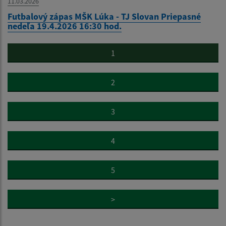
11.03.2026
Futbalový zápas MŠK Lúka - TJ Slovan Priepasné
nedeľa 19.4.2026 16:30 hod.
1
2
3
4
5
>