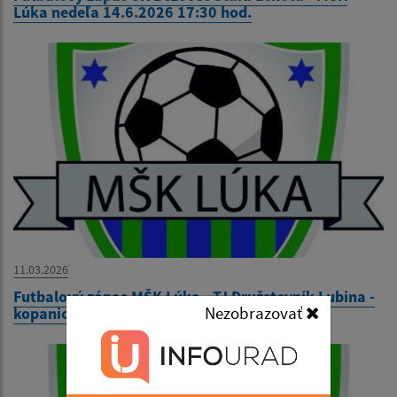
Lúka nedeľa 14.6.2026 17:30 hod.
11.03.2026
Futbalový zápas MŠK Lúka - TJ Družstevník Lubina -
Nezobrazovať
kopanice nedeľa 7.6.2026 14:30 hod.