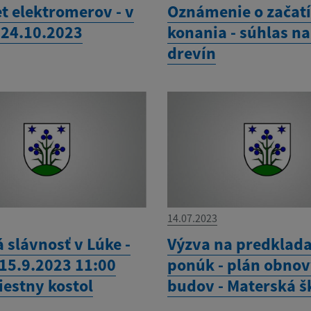
t elektromerov - v
Oznámenie o začat
 24.10.2023
konania - súhlas n
drevín
14.07.2023
 slávnosť v Lúke -
Výzva na predklad
 15.9.2023 11:00
ponúk - plán obno
iestny kostol
budov - Materská š