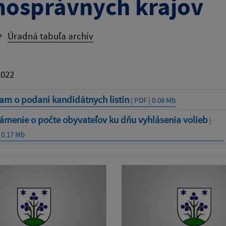
osprávnych krajov
Úradná tabuľa archív
2022
am o podaní kandidátnych listín
| PDF | 0.08 Mb
ámenie o počte obyvateľov ku dňu vyhlásenia volieb
|
 0.17 Mb