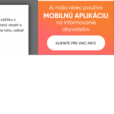
 zážitku z
obený obsah a
e toho, odkiaľ