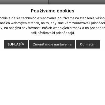
Používame cookies
okie a ďalšie technológie sledovania používame na zlepšenie vášho
 našich webových stránok, na to, aby sme vám zobrazovali prispôs
Google reCaptcha Response
Odoslať správu
my, na analýzu návštevnosti našich webových stránok a na pochopeni
naši návštevníci prichádzajú.
SÚHLASÍM
Zmeniť moje nastavenia
Odmietam