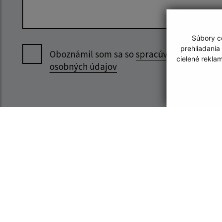
Súbory co
prehliadania
Oboznámil som sa so
spracúvaním
cielené rekla
osobných údajov