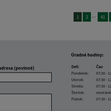
...
1
2
41
Úradné hodiny:
Deň:
Čas:
adresa (povinné)
Pondelok:
07:30 - 1
Utorok:
07:30 - 1
Streda:
07:30 - 1
Štvrtok:
nestránk
Piatok:
07:30 - 1