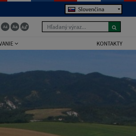
Jazyk
Slovenčina
Hľadaný výraz...
VANIE
KONTAKTY