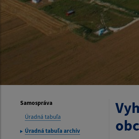
Vyh
Samospráva
Úradná tabuľa
obc
Úradná tabuľa archív