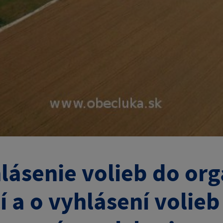
lásenie volieb do o
í a o vyhlásení volie