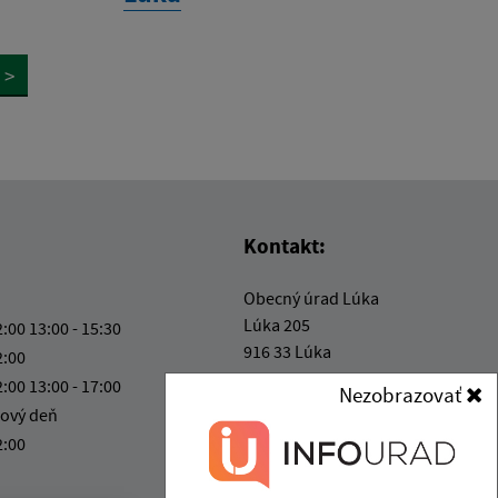
>
Kontakt:
Obecný úrad Lúka
Lúka 205
2:00 13:00 - 15:30
916 33 Lúka
2:00
2:00 13:00 - 17:00
Nezobrazovať
kancelaria@obecluka.sk
ový deň
+421 337 730 566
2:00
IČO: 00311758