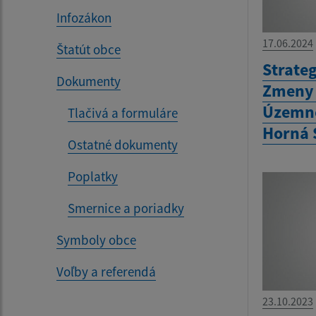
Infozákon
17.06.2024
Štatút obce
Strate
Dokumenty
Zmeny 
Územné
Tlačivá a formuláre
Horná 
Ostatné dokumenty
Poplatky
Smernice a poriadky
Symboly obce
Voľby a referendá
23.10.2023