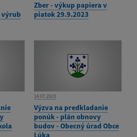
í
Zber - výkup papiera v
a výrub
piatok 29.9.2023
14.07.2023
anie
Výzva na predkladanie
vy
ponúk - plán obnovy
kola
budov - Obecný úrad Obce
Lúka