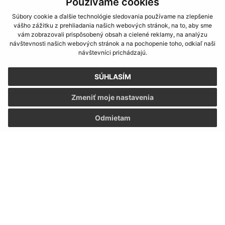
Používame cookies
Súbory cookie a ďalšie technológie sledovania používame na zlepšenie
vášho zážitku z prehliadania našich webových stránok, na to, aby sme
vám zobrazovali prispôsobený obsah a cielené reklamy, na analýzu
návštevnosti našich webových stránok a na pochopenie toho, odkiaľ naši
Oboznámil som sa so
spracúvaním osobných
návštevníci prichádzajú.
údajov
SÚHLASÍM
Google reCaptcha Response
Odoslať správu
Zmeniť moje nastavenia
Odmietam
Úradné hodiny:
Deň:
Čas:
Pondelok:
07:30 - 12:00 13:00 - 15:30
Utorok:
07:30 - 12:00
Streda:
07:30 - 12:00 13:00 - 17:00
Štvrtok:
nestránkový deň
Piatok:
07:30 - 12:00