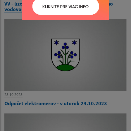
VV - územné rozhodnutie - Rozšírenie obecného
vodovodu Obce Hrádok
23.10.2023
Odpočet elektromerov - v utorok 24.10.2023