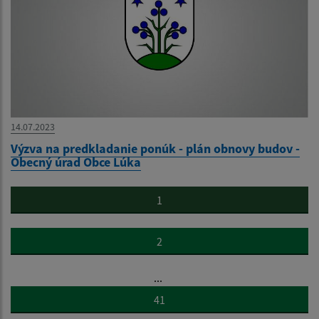
14.07.2023
Výzva na predkladanie ponúk - plán obnovy budov -
Obecný úrad Obce Lúka
1
2
...
41