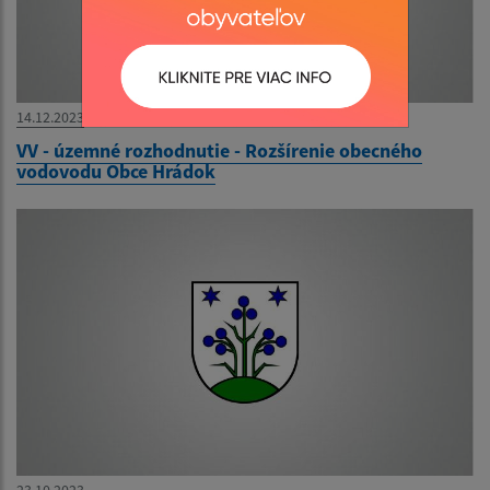
14.12.2023
VV - územné rozhodnutie - Rozšírenie obecného
vodovodu Obce Hrádok
23.10.2023