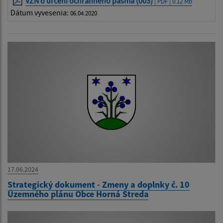
VZN o určení ochranného pásma (003)
| PDF | 0.12 Mb
Dátum vyvesenia:
06.04.2020
17.06.2024
Strategický dokument - Zmeny a doplnky č. 10
Územného plánu Obce Horná Streda