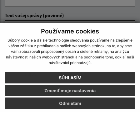
Text vašej správy (povinné)
Používame cookies
Súbory cookie a ďalšie technológie sledovania používame na zlepšenie
vášho zážitku z prehliadania našich webových stránok, na to, aby sme
vám zobrazovali prispôsobený obsah a cielené reklamy, na analýzu
návštevnosti našich webových stránok a na pochopenie toho, odkiaľ naši
návštevníci prichádzajú.
Oboznámil som sa so
spracúvaním osobných
údajov
SÚHLASÍM
Google reCaptcha Response
Odoslať správu
Zmeniť moje nastavenia
Odmietam
Úradné hodiny:
Deň:
Čas: