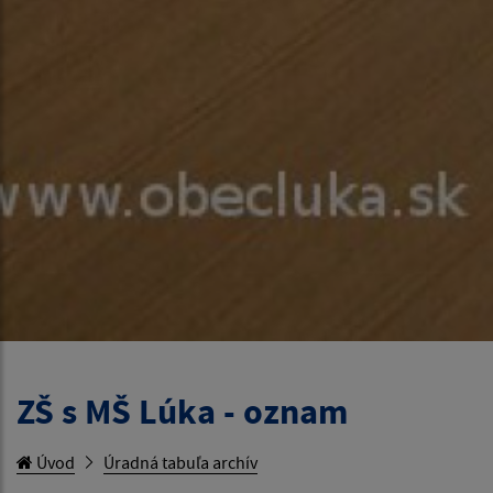
ZŠ s MŠ Lúka - oznam
Úvod
Úradná tabuľa archív