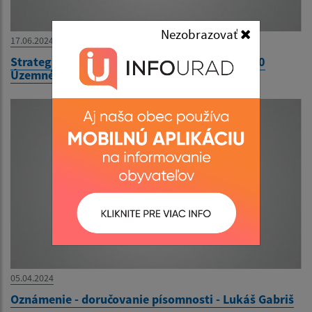
Nezobrazovať
17.06.2024
Strategický dokument - Zmeny a doplnky č. 10
Územného plánu Obce Horná Streda
05.04.2024
Oznámenie - doručovanie písomnosti - Lukáš Gabriš