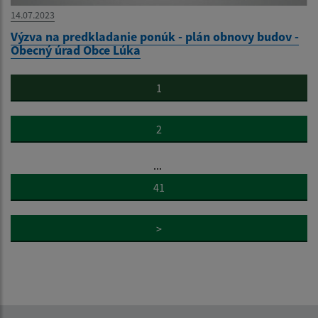
14.07.2023
Výzva na predkladanie ponúk - plán obnovy budov -
Obecný úrad Obce Lúka
1
2
...
41
>