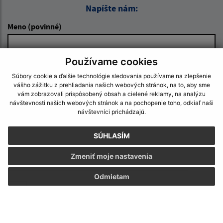
Napíšte nám:
Meno (povinné)
Používame cookies
E-mailová adresa (povinné)
Súbory cookie a ďalšie technológie sledovania používame na zlepšenie
vášho zážitku z prehliadania našich webových stránok, na to, aby sme
vám zobrazovali prispôsobený obsah a cielené reklamy, na analýzu
návštevnosti našich webových stránok a na pochopenie toho, odkiaľ naši
Text vašej správy (povinné)
návštevníci prichádzajú.
SÚHLASÍM
Zmeniť moje nastavenia
Odmietam
Oboznámil som sa so
spracúvaním osobných
údajov
Google reCaptcha Response