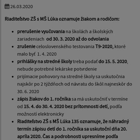
26.03.2020
Riaditeľstvo ZŠ s MŠ Lúka oznamuje žiakom a rodičom:
prerušenie vyučovania
na školách a školských
zariadeniach
od 30. 3. 2020 až do odvolania
zrušenie
celoslovenského testovania
T9-2020,
ktoré
malo byť 1. 4. 2020
prihlášky na stredné školy
treba podať
do 15. 5. 2020
,
nebude potrebné lekárske potvrdenie
prijímacie pohovory na stredné školy sa uskutočnia
najskôr po 2 týždňoch od návratu do škôl najneskôr do
30. 6. 2020
zápis žiakov do 1. ročníka
sa má uskutočniť v termíne
od
15. 4. do 30. 4. 2020 bez prítomnosti detí,
podľa
možností elektronicky
Riaditeľstvo ZŠ s MŠ Lúka 135 oznamuje, že náhradný
termín zápisu detí do 1. ročníka sa uskutoční dňa 20.
apríla 2020. Čas a podrobnosti upresníme podľa