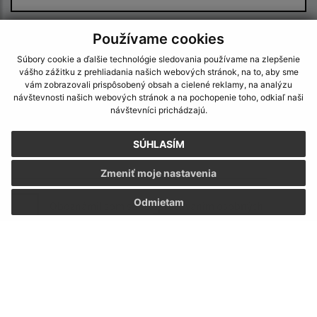
E-mailová adresa (povinné)
Používame cookies
Súbory cookie a ďalšie technológie sledovania používame na zlepšenie
vášho zážitku z prehliadania našich webových stránok, na to, aby sme
vám zobrazovali prispôsobený obsah a cielené reklamy, na analýzu
Text vašej správy (povinné)
návštevnosti našich webových stránok a na pochopenie toho, odkiaľ naši
návštevníci prichádzajú.
SÚHLASÍM
Zmeniť moje nastavenia
Odmietam
Oboznámil som sa so
spracúvaním osobných
údajov
Google reCaptcha Response
Odoslať správu