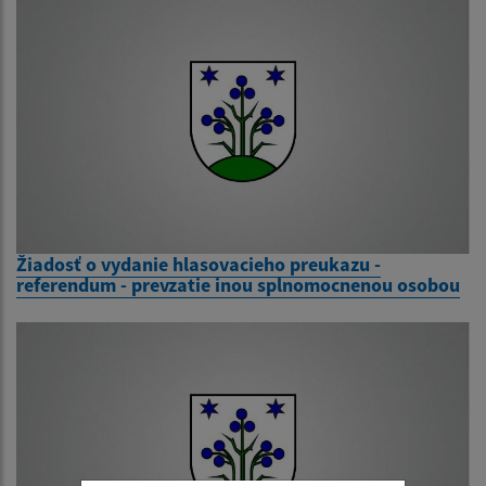
Žiadosť o vydanie hlasovacieho preukazu -
referendum - prevzatie inou splnomocnenou osobou