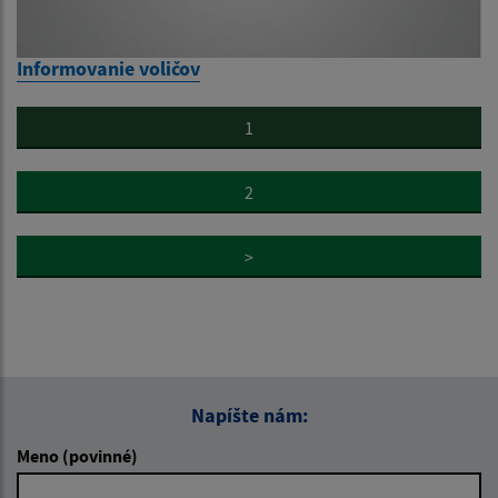
Informovanie voličov
1
2
>
Napíšte nám:
Meno (povinné)