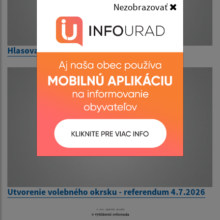
Nezobrazovať
Hlasovací preukaz - referendum - informácie
Utvorenie volebného okrsku - referendum 4.7.2026