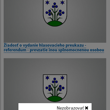
Žiadosť o vydanie hlasovacieho preukazu -
referendum - prevzatie inou splnomocnenou osobou
Nezobrazovať