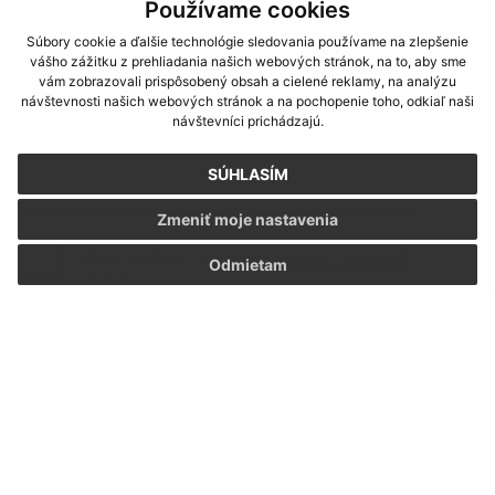
Používame cookies
Súbory cookie a ďalšie technológie sledovania používame na zlepšenie
vášho zážitku z prehliadania našich webových stránok, na to, aby sme
Text vašej správy (povinné)
vám zobrazovali prispôsobený obsah a cielené reklamy, na analýzu
návštevnosti našich webových stránok a na pochopenie toho, odkiaľ naši
návštevníci prichádzajú.
SÚHLASÍM
Zmeniť moje nastavenia
Oboznámil som sa so
spracúvaním osobných
Odmietam
údajov
Google reCaptcha Response
Odoslať správu
Úradné hodiny:
Deň:
Čas: