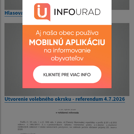
Hlasovací preukaz - referendum - informácie
Utvorenie volebného okrsku - referendum 4.7.2026