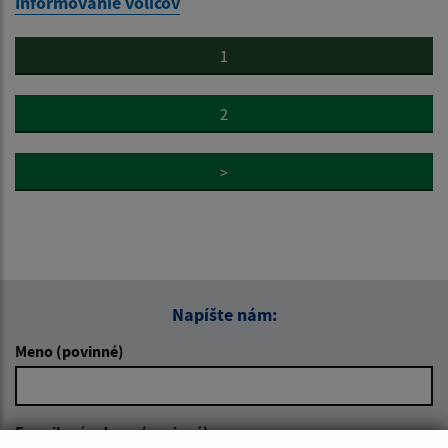
Informovanie voličov
1
2
>
Napíšte nám:
Meno (povinné)
E-mailová adresa (povinné)